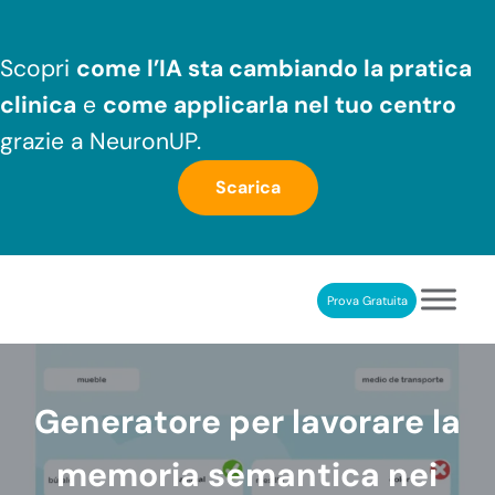
Passa al contenuto principale
Skip to header right navigation
Skip to after header navigation
Skip to site footer
Scopri
come l’IA sta cambiando la pratica
clinica
e
come applicarla nel tuo centro
grazie a NeuronUP.
Scarica
Prova Gratuita
NeuronUP
RIABILITAZIONE COGNITIVA PROFESSIONALE
Generatore per lavorare la
memoria semantica nei