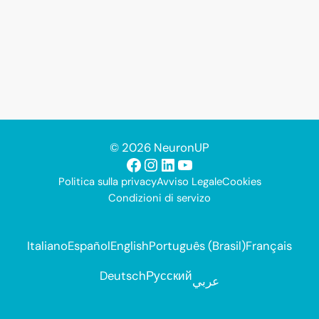
© 2026 NeuronUP
Facebook
Instagram
LinkedIn
YouTube
Politica sulla privacy
Avviso Legale
Cookies
Condizioni di servizo
Italiano
Español
English
Português (Brasil)
Français
Deutsch
Русский
عربي