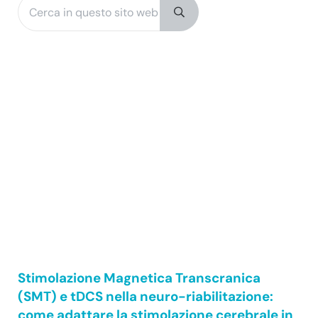
Sidebar
Submit search
Stimolazione Magnetica Transcranica
(SMT) e tDCS nella neuro-riabilitazione:
come adattare la stimolazione cerebrale in