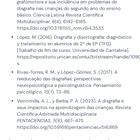
grafomotora e sua incidência em problemas de
disgrafia nas crianças do segundo ano do ensino
básico.
Ciencia Latina Revista Científica
Multidisciplinar
,
6
(4), 6142-6165.
https://doi.org/10.37811/cl_rcm.v6i4.3533
López, M. (2016). Disgrafía y disortografía: diagnóstico
y tratamiento en alumnos de 2º de EP (TFG)
[Trabalho de fim de curso, Universidad de Cantabria].
https://repositorio.unican.es/xmlui/bitstream/handle/1
s.
Rivas-Torres, R. M., y López-Gómez, S. (2017). A
reeducação das disgrafias: perspectivas
neuropsicológica e psicolinguística.
Pensamiento
psicológico, 15
(1), 73-86.
Veintimilla, A. L., y Barba, P. A. (2023). A disgrafia e
seus impactos na aprendizagem das crianças.
Revista
Científica Arbitrada Multidisciplinaria
PENTACIENCIAS
,
5
(6), 467–475.
https://doi.org/10.59169/pentaciencias.v5i6.869