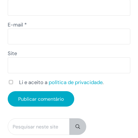
E-mail
*
Site
Li e aceito a
política de privacidade
.
Pesquisar neste site
Sidebar
Submit search