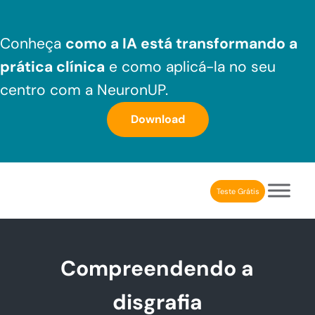
Skip to main content
Skip to header right navigation
Skip to after header navigation
Skip to site footer
Conheça
como a IA está transformando a
prática clínica
e como aplicá-la no seu
centro com a NeuronUP.
Download
Teste Grátis
NeuronUP Brasil
Aplicativo de estimulação cognitiva para profissionais
Compreendendo a
disgrafia