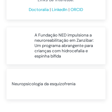
Doctoralia
|
LinkedIn
|
ORCID
Post Anterior:
A Fundação NED impulsiona a
neuroreabilitação em Zanzibar:
Um programa abrangente para
crianças com hidrocefalia e
espinha bífida
Próximo Post:
Neuropsicologia da esquizofrenia