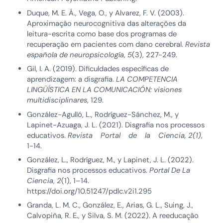
Duque, M. E. Á., Vega, O., y Alvarez, F. V. (2003).
Aproximação neurocognitiva das alterações da
leitura-escrita como base dos programas de
recuperação em pacientes com dano cerebral.
Revista
española de neuropsicología
,
5
(3), 227-249.
Gil, I. A. (2019). Dificuldades específicas de
aprendizagem: a disgrafia.
LA COMPETENCIA
LINGÜÍSTICA EN LA COMUNICACIÓN: visiones
multidisciplinares
, 129.
González-Agulló, L., Rodríguez-Sánchez, M., y
Lapinet-Azuaga, J. L. (2021). Disgrafia nos processos
educativos.
Revista Portal de la Ciencia, 2(1)
,
1-14.
González, L., Rodríguez, M., y Lapinet, J. L. (2022).
Disgrafia nos processos educativos.
Portal De La
Ciencia
,
2
(1), 1–14.
https://doi.org/10.51247/pdlc.v2i1.295
Granda, L. M. C., González, E., Arias, G. L., Suing, J.,
Calvopiña, R. E., y Silva, S. M. (2022). A reeducação