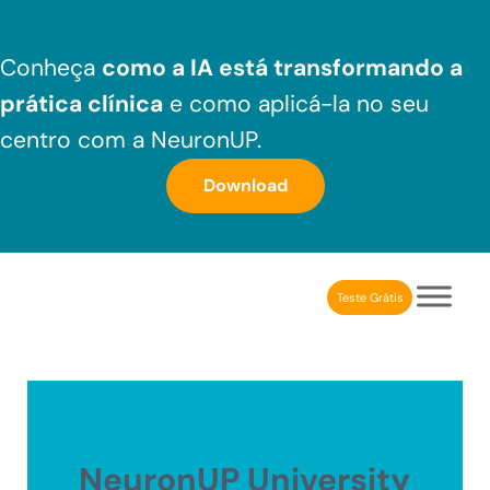
Skip to main content
Skip to header right navigation
Skip to after header navigation
Skip to site footer
Conheça
como a IA está transformando a
prática clínica
e como aplicá-la no seu
centro com a NeuronUP.
Download
Teste Grátis
NeuronUP Brasil
Aplicativo de estimulação cognitiva para profissionais
NeuronUP University