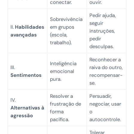
conectar.
ouvir.
Pedir ajuda,
Sobrevivência
seguir
II.
Habilidades
em grupos
instruções,
avançadas
(escola,
pedir
trabalho).
desculpas.
Reconhecer a
Inteligência
III.
raiva do outro,
emocional
Sentimentos
recompensar-
pura.
se.
Resolver a
Persuadir,
IV.
frustração de
negociar, usar
Alternativas à
forma
o
agressão
pacífica.
autocontrole.
Tolerar