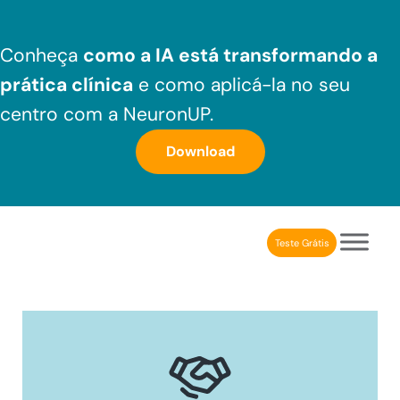
Skip to main content
Skip to header right navigation
Skip to after header navigation
Skip to site footer
Conheça
como a IA está transformando a
prática clínica
e como aplicá-la no seu
centro com a NeuronUP.
Download
Teste Grátis
NeuronUP Brasil
Aplicativo de estimulação cognitiva para profissionais