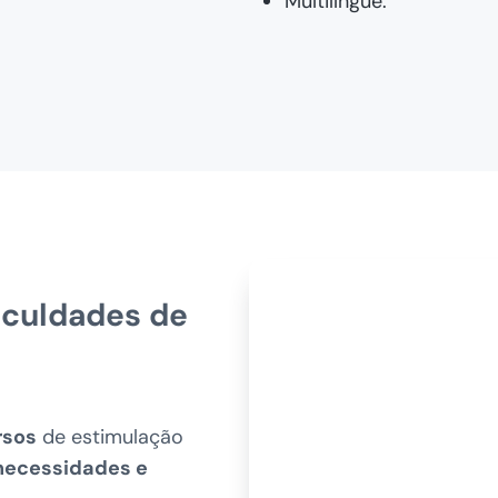
Multilíngue.
iculdades de
rsos
de estimulação
necessidades e