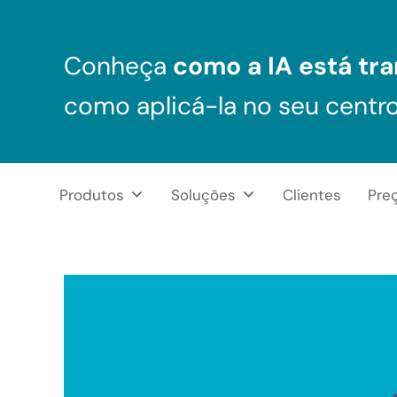
Skip to main content
Skip to header right navigation
Skip to after header navigation
Skip to site footer
Conheça
como a IA está tra
como aplicá-la no seu centr
Produtos
Soluções
Clientes
Pre
NeuronUP Brasil
Aplicativo de estimulação cognitiva para profissionais