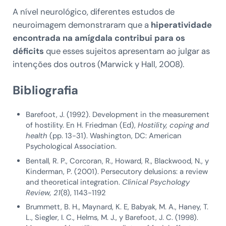
A nível neurológico, diferentes estudos de
neuroimagem demonstraram que a
hiperatividade
encontrada na amígdala contribui para os
déficits
que esses sujeitos apresentam ao julgar as
intenções dos outros (Marwick y Hall, 2008).
Bibliografia
Barefoot, J. (1992). Development in the measurement
of hostility. En H. Friedman (Ed),
Hostility, coping and
health
(pp. 13-31). Washington, DC: American
Psychological Association.
Bentall, R. P., Corcoran, R., Howard, R., Blackwood, N., y
Kinderman, P. (2001). Persecutory delusions: a review
and theoretical integration.
Clinical Psychology
Review, 21
(8), 1143-1192
Brummett, B. H., Maynard, K. E, Babyak, M. A., Haney, T.
L., Siegler, I. C., Helms, M. J., y Barefoot, J. C. (1998).