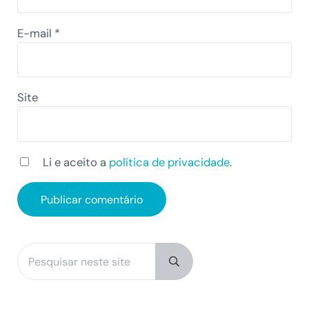
E-mail
*
Site
Li e aceito a
política de privacidade
.
Pesquisar neste site
Sidebar
Submit search