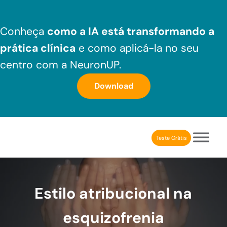
Skip to main content
Skip to header right navigation
Skip to after header navigation
Skip to site footer
Conheça
como a IA está transformando a
prática clínica
e como aplicá-la no seu
centro com a NeuronUP.
Download
Teste Grátis
NeuronUP Brasil
Aplicativo de estimulação cognitiva para profissionais
Estilo atribucional na
esquizofrenia