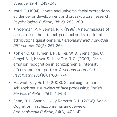
Science, 19
(4), 243-248.
Izard, C. (1994). Innate and universal facial expressions:
evidence for development and cross-cultural research.
Psychological Bulletin, 115
(2), 288-299
Kinderman, P., y Bentall, R. P. (1996). A new measure of
causal locus: the internal, personal and situational
attributions questionnaire.
Personality and Individual
Differences
,
20
(2), 261-264.
Kohler, C. G., Turner, T. H., Bilker, W. B., Brensinger, C.,
Siegel, S. J., Kanes, S. J.,… y Gur, R. C. (2003). Facial
emotion recognition in schizophrenia: intensity
effects and error pattern.
American Journal of
Psychiatry, 160
(10), 1768-1774.
Marwick, K., y Hall, J. (2008). Social cognition in
schizophrenia: a review of face processing.
British
Medical Bulletin, 88
(1), 43-58.
Penn, D. L., Sanna, L. J., y Roberts, D. L. (2008). Social
Cognition in schizophrenia: an overview.
Schizophrenia Bulletin, 34
(3), 408-411