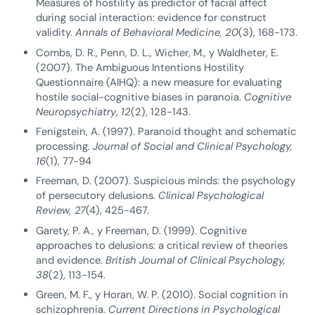
Measures of hostility as predictor of facial affect
during social interaction: evidence for construct
validity.
Annals of Behavioral Medicine, 20
(3), 168-173.
Combs, D. R., Penn, D. L., Wicher, M., y Waldheter, E.
(2007). The Ambiguous Intentions Hostility
Questionnaire (AIHQ): a new measure for evaluating
hostile social-cognitive biases in paranoia.
Cognitive
Neuropsychiatry
,
12
(2), 128-143.
Fenigstein, A. (1997). Paranoid thought and schematic
processing.
Journal of Social and Clinical Psychology,
16
(1), 77-94
Freeman, D. (2007). Suspicious minds: the psychology
of persecutory delusions.
Clinical Psychological
Review, 27
(4), 425-467.
Garety, P. A., y Freeman, D. (1999). Cognitive
approaches to delusions: a critical review of theories
and evidence.
British Journal of Clinical Psychology,
38
(2), 113-154.
Green, M. F., y Horan, W. P. (2010). Social cognition in
schizophrenia.
Current Directions in Psychological