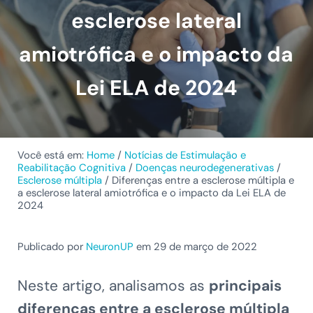
esclerose lateral
amiotrófica e o impacto da
Lei ELA de 2024
Você está em:
Home
/
Notícias de Estimulação e
Reabilitação Cognitiva
/
Doenças neurodegenerativas
/
Esclerose múltipla
/
Diferenças entre a esclerose múltipla e
a esclerose lateral amiotrófica e o impacto da Lei ELA de
2024
Publicado por
NeuronUP
em 29 de março de 2022
Neste artigo, analisamos as
principais
diferenças entre a esclerose múltipla