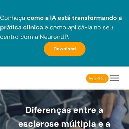
Skip to main content
Skip to header right navigation
Skip to after header navigation
Skip to site footer
Conheça
como a IA está transformando a
prática clínica
e como aplicá-la no seu
centro com a NeuronUP.
Download
Teste Grátis
NeuronUP Brasil
Aplicativo de estimulação cognitiva para profissionais
Diferenças entre a
esclerose múltipla e a