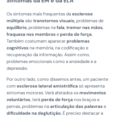
Sintomas da EM e da ELA
Os sintomas mais frequentes da
esclerose
múltipla
são
transtornos visuais,
problemas de
equilíbrio
, problemas na
fala
,
tremor nas mãos
,
fraqueza nos membros
e
perda de força
.
Também costumam aparecer
problemas
cognitivos
na memória, na codificação e
recuperação da informação. Assim como,
problemas emocionais como a ansiedade e a
depressão.
Por outro lado, como dissemos antes, um paciente
com
esclerose lateral amiotrófica
só apresenta
sintomas motores. Verá afetados os
movimentos
voluntários
, terá
perda de força
nos braços e
pernas, problemas na
articulação das palavras
e
dificuldade na deglutição.
É preciso destacar a