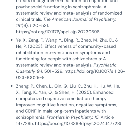
effects of cognitive remediation on cognition and
psychosocial functioning in schizophrenia: A
systematic review and meta-analysis of randomized
clinical trials.
The American Journal of Psychiatry,
181
(6), 520–531.
https://doi.org/10.1176/appi.ajp.20230396
Ye, X., Zeng, F., Wang, Y., Ding, R., Zhao, M., Zhu, D., &
He, P. (2023). Effectiveness of community-based
rehabilitation interventions on symptoms and
functioning for people with schizophrenia: A
systematic review and meta-analysis.
Psychiatric
Quarterly, 94
, 501–529. https://doi.org/10.1007/s11126-
023-10029-8
Zhang, P., Chen, L., Qin, Q., Liu, C., Zhu, H., Hu, W., He,
X., Tang, K., Yan, Q., & Shen, H. (2025). Enhanced
computerized cognitive remediation therapy
improved cognitive function, negative symptoms,
and GDNF in male long-term inpatients with
schizophrenia.
Frontiers in Psychiatry, 15
, Article
1477285. https://doi.org/10.3389/fpsyt.2024.1477285