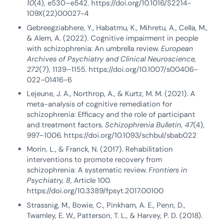
10
(4), e530–e542. https://doi.org/10.1016/S2214-
109X(22)00027-4
Gebreegziabhere, Y., Habatmu, K., Mihretu, A., Cella, M.,
& Alem, A. (2022). Cognitive impairment in people
with schizophrenia: An umbrella review.
European
Archives of Psychiatry and Clinical Neuroscience,
272
(7), 1139–1155. https://doi.org/10.1007/s00406-
022-01416-6
Lejeune, J. A., Northrop, A., & Kurtz, M. M. (2021). A
meta-analysis of cognitive remediation for
schizophrenia: Efficacy and the role of participant
and treatment factors.
Schizophrenia Bulletin, 47
(4),
997–1006. https://doi.org/10.1093/schbul/sbab022
Morin, L., & Franck, N. (2017). Rehabilitation
interventions to promote recovery from
schizophrenia: A systematic review.
Frontiers in
Psychiatry, 8
, Article 100.
https://doi.org/10.3389/fpsyt.2017.00100
Strassnig, M., Bowie, C., Pinkham, A. E., Penn, D.,
Twamley, E. W., Patterson, T. L., & Harvey, P. D. (2018).