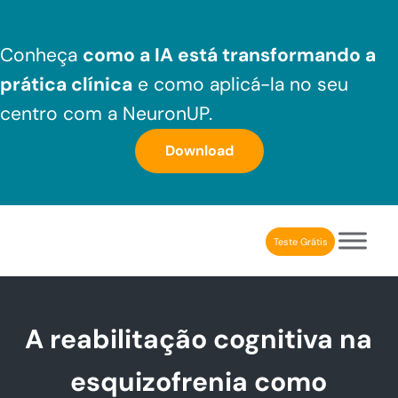
Skip to main content
Skip to header right navigation
Skip to after header navigation
Skip to site footer
Conheça
como a IA está transformando a
prática clínica
e como aplicá-la no seu
centro com a NeuronUP.
Download
Teste Grátis
NeuronUP Brasil
Aplicativo de estimulação cognitiva para profissionais
A reabilitação cognitiva na
esquizofrenia como