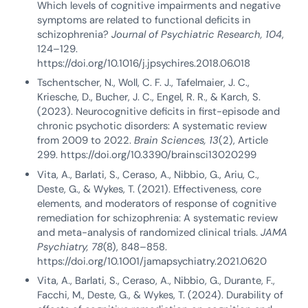
Which levels of cognitive impairments and negative
symptoms are related to functional deficits in
schizophrenia?
Journal of Psychiatric Research, 104
,
124–129.
https://doi.org/10.1016/j.jpsychires.2018.06.018
Tschentscher, N., Woll, C. F. J., Tafelmaier, J. C.,
Kriesche, D., Bucher, J. C., Engel, R. R., & Karch, S.
(2023). Neurocognitive deficits in first-episode and
chronic psychotic disorders: A systematic review
from 2009 to 2022.
Brain Sciences, 13
(2), Article
299. https://doi.org/10.3390/brainsci13020299
Vita, A., Barlati, S., Ceraso, A., Nibbio, G., Ariu, C.,
Deste, G., & Wykes, T. (2021). Effectiveness, core
elements, and moderators of response of cognitive
remediation for schizophrenia: A systematic review
and meta-analysis of randomized clinical trials.
JAMA
Psychiatry, 78
(8), 848–858.
https://doi.org/10.1001/jamapsychiatry.2021.0620
Vita, A., Barlati, S., Ceraso, A., Nibbio, G., Durante, F.,
Facchi, M., Deste, G., & Wykes, T. (2024). Durability of