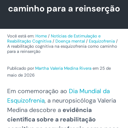
caminho para a reinserção
Você está em:
Home
/
Notícias de Estimulação e
Reabilitação Cognitiva
/
Doença mental
/
Esquizofrenia
/
A reabilitação cognitiva na esquizofrenia como caminho
para a reinserção
Publicado por
Martha Valeria Medina Rivera
em 25 de
maio de 2026
Em comemoração ao
Dia Mundial da
Esquizofrenia
, a neuropsicóloga Valeria
Medina descobre a
evidência
científica sobre a reabilitação