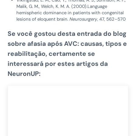
Vikingstad, E. M., Cao, Y., Thomas, A. J., Johnson, A. F.,
Malik, G. M., Welch, K. M. A. (2000).Language
hemispheric dominance in patients with congenital
lesions of eloquent brain.
Neurosurgery
, 47, 562–570
Se você gostou desta entrada do blog
sobre
afasia após AVC: causas, tipos e
reabilitação
, certamente se
interessará por estes artigos da
NeuronUP: