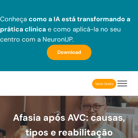
Skip to main content
Skip to header right navigation
Skip to after header navigation
Skip to site footer
Conheça
como a IA está transformando a
prática clínica
e como aplicá-la no seu
centro com a NeuronUP.
Download
Teste Grátis
NeuronUP Brasil
Aplicativo de estimulação cognitiva para profissionais
Afasia após AVC: causas,
tipos e reabilitação