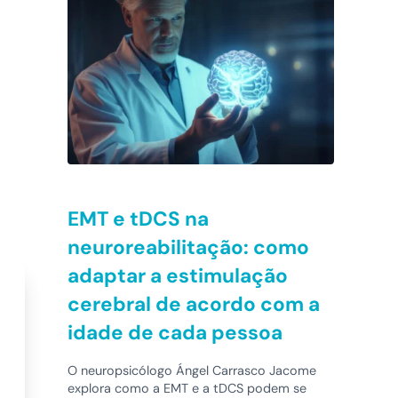
EMT e tDCS na
neuroreabilitação: como
adaptar a estimulação
cerebral de acordo com a
idade de cada pessoa
O neuropsicólogo Ángel Carrasco Jacome
explora como a EMT e a tDCS podem se