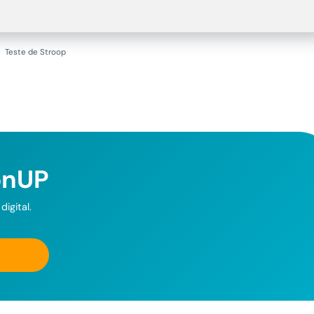
Teste de Stroop
onUP
igital.