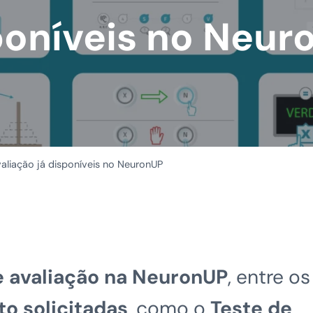
poníveis no Neur
aliação já disponíveis no NeuronUP
e avaliação na NeuronUP
, entre os
to solicitadas
, como o
Teste de