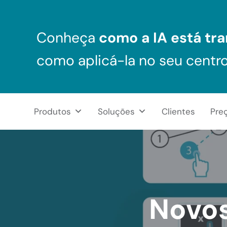
Skip to main content
Skip to header right navigation
Skip to after header navigation
Skip to site footer
Conheça
como a IA está tra
como aplicá-la no seu centr
Produtos
Soluções
Clientes
Pre
NeuronUP Brasil
Aplicativo de estimulação cognitiva para profissionais
Novos