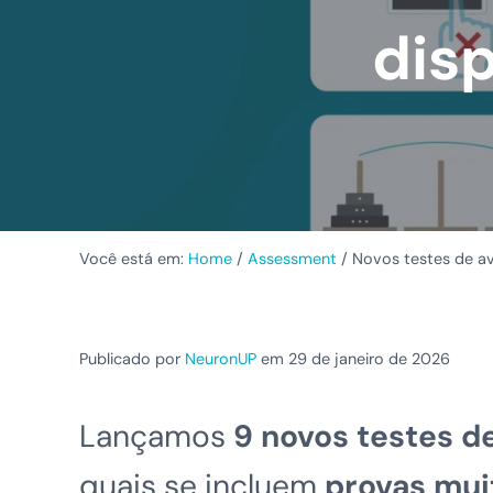
dis
Você está em:
Home
/
Assessment
/
Novos testes de av
Publicado por
NeuronUP
em 29 de janeiro de 2026
Lançamos
9 novos testes d
quais se incluem
provas mui