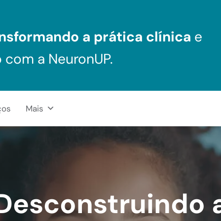
nsformando a prática clínica
e
o com a NeuronUP.
ços
Mais
Desconstruindo 