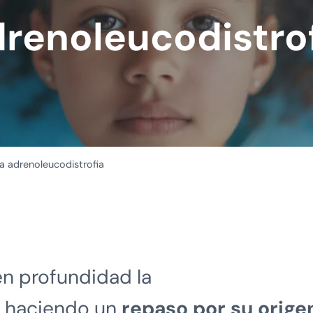
renoleucodistro
 adrenoleucodistrofia
en profundidad la
, haciendo un
repaso por su orige