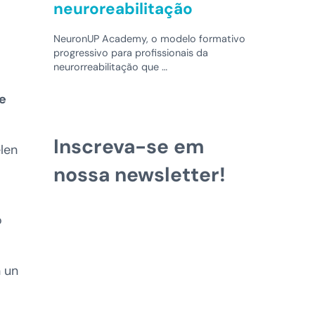
neuroreabilitação
NeuronUP Academy, o modelo formativo
progressivo para profissionais da
neurorreabilitação que …
e
Inscreva-se em
elen
nossa newsletter!
o
n un