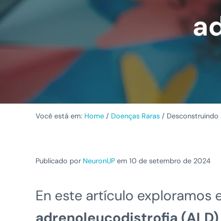
ad
Você está em:
Home
/
Doenças Raras
/
Desconstruindo a
Publicado por
NeuronUP
em 10 de setembro de 2024
En este artículo exploramos 
adrenoleucodistrofia (ALD)