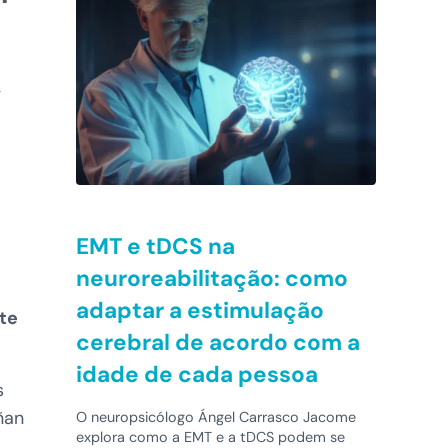
.
EMT e tDCS na
neuroreabilitação: como
adaptar a estimulação
te
cerebral de acordo com a
idade de cada pessoa
s
ñan
O neuropsicólogo Ángel Carrasco Jacome
explora como a EMT e a tDCS podem se