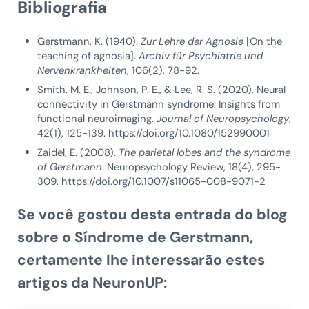
Bibliografia
Gerstmann, K. (1940).
Zur Lehre der Agnosie
[On the
teaching of agnosia].
Archiv für Psychiatrie und
Nervenkrankheiten
, 106(2), 78-92.
Smith, M. E., Johnson, P. E., & Lee, R. S. (2020). Neural
connectivity in Gerstmann syndrome: Insights from
functional neuroimaging.
Journal of Neuropsychology
,
42(1), 125-139. https://doi.org/10.1080/152990001
Zaidel, E. (2008).
The parietal lobes and the syndrome
of Gerstmann
. Neuropsychology Review, 18(4), 295-
309. https://doi.org/10.1007/s11065-008-9071-2
Se você gostou desta entrada do blog
sobre o
Síndrome de Gerstmann
,
certamente lhe interessarão estes
artigos da NeuronUP: