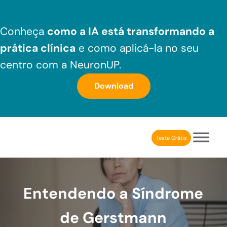
Skip to main content
Skip to header right navigation
Skip to after header navigation
Skip to site footer
Conheça
como a IA está transformando a
prática clínica
e como aplicá-la no seu
centro com a NeuronUP.
Download
Teste Grátis
NeuronUP Brasil
Aplicativo de estimulação cognitiva para profissionais
Entendendo a Síndrome
de Gerstmann