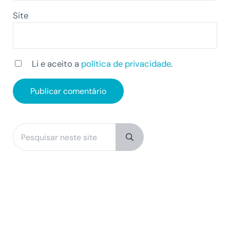
Site
Li e aceito a
política de privacidade
.
Pesquisar neste site
Sidebar
Submit search