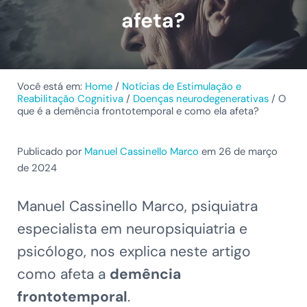
afeta?
Você está em:
Home
/
Notícias de Estimulação e
Reabilitação Cognitiva
/
Doenças neurodegenerativas
/
O
que é a demência frontotemporal e como ela afeta?
Publicado por
Manuel Cassinello Marco
em 26 de março
de 2024
Manuel Cassinello Marco, psiquiatra
especialista em neuropsiquiatria e
psicólogo, nos explica neste artigo
como afeta a
demência
frontotemporal
.