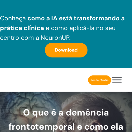
Skip to main content
Skip to header right navigation
Skip to after header navigation
Skip to site footer
Conheça
como a IA está transformando a
prática clínica
e como aplicá-la no seu
centro com a NeuronUP.
Download
Teste Grátis
NeuronUP Brasil
Aplicativo de estimulação cognitiva para profissionais
O que é a demência
frontotemporal e como ela