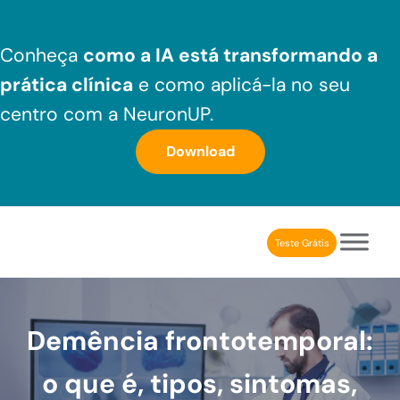
Skip to main content
Skip to header right navigation
Skip to after header navigation
Skip to site footer
Conheça
como a IA está transformando a
prática clínica
e como aplicá-la no seu
centro com a NeuronUP.
Download
Teste Grátis
NeuronUP Brasil
Aplicativo de estimulação cognitiva para profissionais
Demência frontotemporal:
o que é, tipos, sintomas,