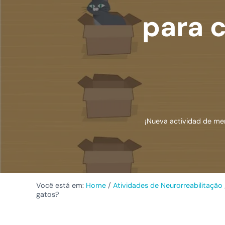
para 
¡Nueva actividad de mem
Você está em:
Home
/
Atividades de Neurorreabilitação
gatos?