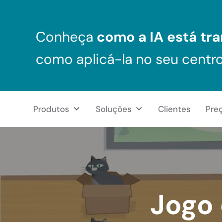
Skip to main content
Skip to header right navigation
Skip to after header navigation
Skip to site footer
Conheça
como a IA está tra
como aplicá-la no seu centr
Produtos
Soluções
Clientes
Pre
NeuronUP Brasil
Aplicativo de estimulação cognitiva para profissionais
Jogo