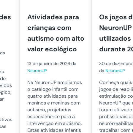
ades
Atividades para
Os jogos 
crianças com
NeuronUP
autismo com alto
utilizados
valor ecológico
durante 2
da
13 de janeiro de 2026
da
30 de dezembro
NeuronUP
da
NeuronUP
os
 de
Na NeuronUP ampliamos
Conheça quais
lvidos
o catálogo infantil com
jogos de reabil
ógico,
quatro atividades para
estimulação co
ar
meninos e meninas com
NeuronUP que 
autismo, projetadas
foram utilizado
especialmente para a
profissionais d
ativas
intervenção em autismo.
neurorreabilit
sas
Estas atividades infantis
trabalhar com 