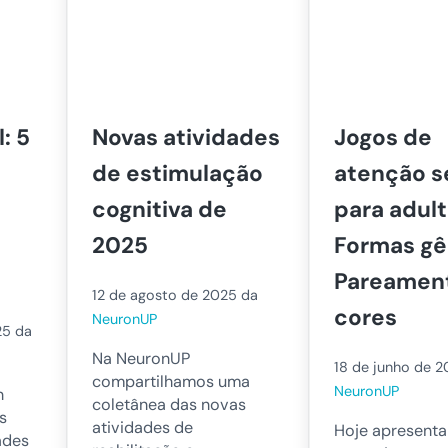
: 5
Novas atividades
Jogos de
de estimulação
atenção s
cognitiva de
para adult
2025
Formas g
Pareamen
12 de agosto de 2025
da
cores
NeuronUP
25
da
Na NeuronUP
18 de junho de 
compartilhamos uma
NeuronUP
n
coletânea das novas
s
atividades de
Hoje apresent
ades