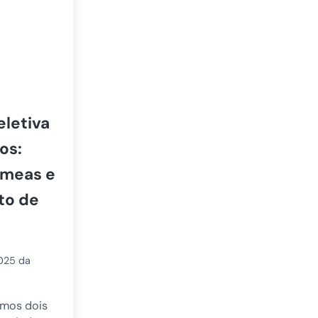
eletiva
os:
êmeas e
to de
2025
da
amos dois