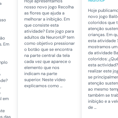
NeuronUP
Hoje apresentamos
a
nosso novo jogo Recolha
Hoje publicam
as flores que ajuda a
novo jogo Balõ
melhorar a inibição. Em
sso
coloridos que 
que consiste esta
atenção suste
atividade? Este jogo para
crianças. Em q
adultos da NeuronUP tem
ção
esta atividade ?
como objetivo pressionar
s. Em
mostramos um
o botão que se encontra
da atividade B
na parte central da tela
coloridos: ¿Qué
cada vez que aparece o
mplo
esta actividad
elemento que nos
s
realizar este jo
indicam na parte
e
se principalme
superior. Neste vídeo
ade?
atenção susten
explicamos como …
,
ao mesmo tem
a
também se trab
al em
inibição e a ve
de …
ste
es das