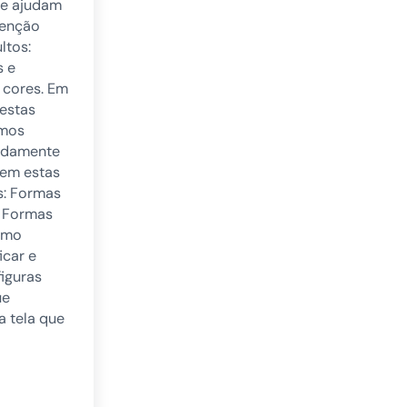
ue ajudam
tenção
ltos:
 e
 cores. Em
estas
amos
radamente
tem estas
s: Formas
 Formas
omo
icar e
figuras
ue
 tela que
enção seletiva para adultos: Formas gêmeas e Pareamento de cores