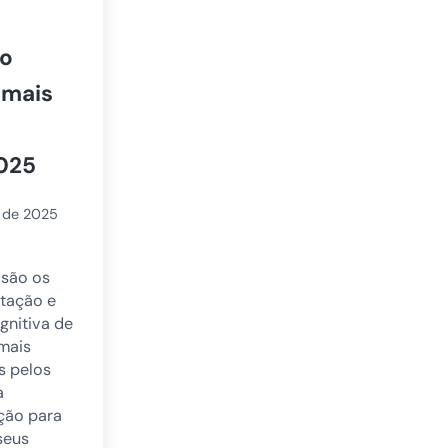
do
 mais
025
 de 2025
 são os
itação e
gnitiva de
mais
s pelos
a
ação para
seus