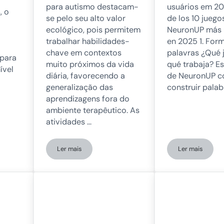
para autismo destacam-
usuários em 20
, o
se pelo seu alto valor
de los 10 juego
ecológico, pois permitem
NeuronUP más u
trabalhar habilidades-
en 2025 1. For
chave em contextos
palavras ¿Qué 
 para
muito próximos da vida
qué trabaja? Es
ível
diária, favorecendo a
de NeuronUP co
generalização das
construir palab
aprendizagens fora do
ambiente terapêutico. As
atividades …
Ler mais
Ler mais
de alto valor ecológico!
Atividades para crianças com autismo com alto valor
Os jogos do