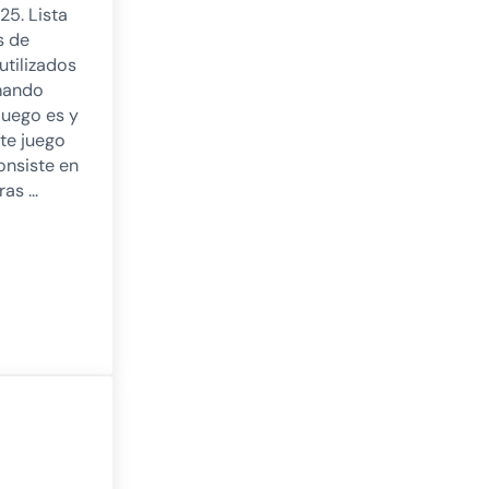
25. Lista
s de
tilizados
mando
juego es y
te juego
nsiste en
ras …
 ecológico
 NeuronUP mais utilizados durante 2025