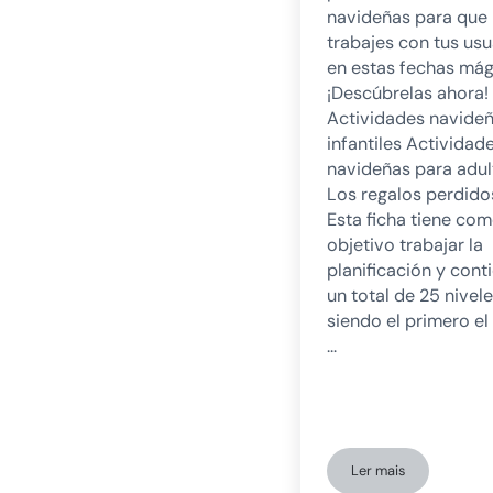
navideñas para que
trabajes con tus usu
en estas fechas mág
¡Descúbrelas ahora!
Actividades navide
infantiles Actividad
navideñas para adult
Los regalos perdido
Esta ficha tiene co
objetivo trabajar la
planificación y cont
un total de 25 nivele
siendo el primero e
…
Ler mais
Especial Natal: 5 