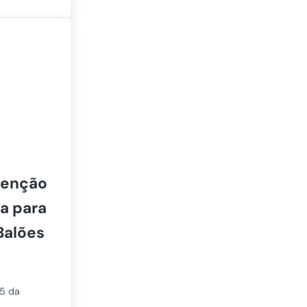
tenção
a para
Balões
25
da