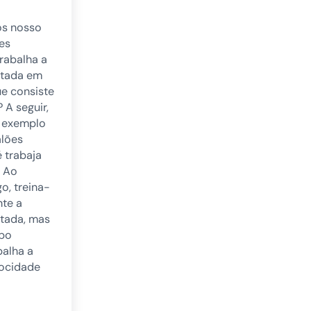
os nosso
es
trabalha a
ntada em
ue consiste
 A seguir,
 exemplo
alões
 trabaja
? Ao
go, treina-
nte a
tada, mas
po
alha a
locidade