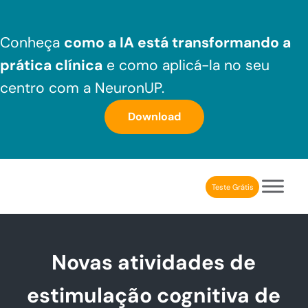
Skip to main content
Skip to header right navigation
Skip to after header navigation
Skip to site footer
Conheça
como a IA está transformando a
prática clínica
e como aplicá-la no seu
centro com a NeuronUP.
Download
Teste Grátis
NeuronUP Brasil
Aplicativo de estimulação cognitiva para profissionais
Novas atividades de
estimulação cognitiva de