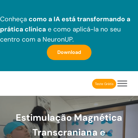
Skip to main content
Skip to header right navigation
Skip to after header navigation
Skip to site footer
Conheça
como a IA está transformando a
prática clínica
e como aplicá-la no seu
centro com a NeuronUP.
Download
Teste Grátis
NeuronUP Brasil
Aplicativo de estimulação cognitiva para profissionais
Estimulação Magnética
Transcraniana e