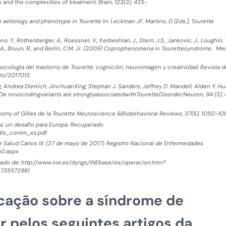
and the complexities of treatment. Brain, 123(3), 425-
etiology and phenotype in Tourette In: Leckman JF, Martino, D (Eds.), Tourette
Kano, Y., Rothenberger, A., Roessner, V., Kerbeshian, J., Stern, J.S., Jankovic, J., Loughin, T
or, A., Bruun, R., and Berlin, C.M. Jr. (2009) Coprophenomena in Tourettesyndrome
.
Med
ropsicología del trastorno de Tourette: cognición, neuroimagen y creatividad. Revista d
ulo/2017015
 Andrea Dietrich, JinchuanXing, Stephan J. Sanders, Jeffrey D. Mandell, Alden Y. Hu
. De novocodingvariants are stronglyassociatedwithTouretteDisorder.Neuron, 94 (3),
atomy of Gilles de la Tourette Neuroscience &Biobehavioral Reviews, 37(6), 1050-10
s: un desafío para Europa. Recuperado
edis_comm_es.pdf
e Salud Carlos III. (27 de mayo de 2017). Registro Nacional de Enfermedades
o0.aspx
erado de: http://www.ine.es/dyngs/INEbase/es/operacion.htm?
4735572981
icação sobre a síndrome de
r pelos seguintes artigos da