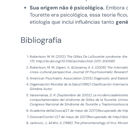
Sua origem não é psicológica.
Embora or
Tourette era psicológica, essa teoria fic
etiologia que inclui influências tanto
gené
Bibliografía
Robertson, M. M. (2012). The Gilles De LaTourette syndrome: the
175. http://dx.doi.org/10.1136/archdischild-2011-300585
Robertson, M. M., Eapen, V., &Cavanna, A. E. (2009). The intern
cross-cultural perspective. Journal Of Psychosomatic Research, 
American Psychiatric Association (2013). Diagnostic and Statist
Organización Mundial de la Salud (1992) Clasificación Internaci
Ginebra: Autor
.
Varsemanas, D. R. (Septiembre de 2002). La incidenciadelestrés
comportamentales del síndrome de Gilles de la Tourette. Unmodel
Congreso Nacional de Síndrome de Tourette y TrastornosAsocia
Academia dellaCrusca(27 de mayo de 2017).Recuperado de http:/
DizionariCorrieri (27 de mayo de 2017)Recuperado de http://dizio
Jankovic, J., &Fahn, S. (1986). The phenomenology of tics. Movem