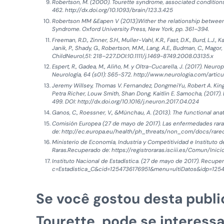
Robertson, M. (2000). Tourette syndrome, associated conditions 
462. http://dx.doi.org/10.1093/brain/123.3.425
Robertson MM &Eapen V (2013).Wither the relationship between a
Syndrome. Oxford University Press, New York, pp. 361–394.
Freeman, R.D., Zinner, S.H., Muller-Vahl, K.R., Fast, D.K., Burd, L.J., 
Janik, P., Shady, G., Robertson, M.M., Lang, A.E., Budman, C., Mag
ChildNeurol,51: 218–227.DOI:10.1111/j.1469-8749.2008.03135.x
Espert, R., Gadea, M., Aliño, M. y Oltra-Cucarella, J. (2017). Neu
Neurología, 64 (s01): S65-S72. http://www.neurologia.com/artic
Jeremy Willsey, Thomas V. Fernandez, DongmeiYu, Robert A. King,
Petra Richer, Louw Smith, Shan Dong, Kaitlin E. Samocha, (2017)
499. DOI: http://dx.doi.org/10.1016/j.neuron.2017.04.024
Ganos, C., Roessner, V., &Münchau, A. (2013). The functional an
Comisión Europea (27 de mayo de 2017). Las enfermedades rara
de: http://ec.europa.eu/health/ph_threats/non_com/docs/rar
Ministerio de Economía, Industria y Competitividad e Instituto d
Raras.Recuperado de: https://registroraras.isciii.es/Comun/Inici
Instituto Nacional de Estadística. (27 de mayo de 2017). Recup
c=Estadistica_C&cid=1254736176951&menu=ultiDatos&idp=125
Se você gostou desta publ
Tourette, pode se interessa