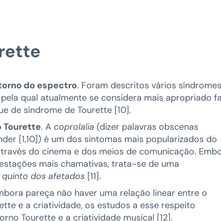
rette
torno do espectro
. Foram descritos vários síndrome
ão pela qual atualmente se considera mais apropriado fa
e de síndrome de Tourette [10].
 Tourette
. A
coprolalia
(dizer palavras obscenas
nder [1,10]) é um dos sintomas mais popularizados do
 através do cinema e dos meios de comunicação. Emb
estações mais chamativas, trata-se de uma
quinto dos afetados
[11].
mbora pareça não haver uma relação linear entre o
te e a criatividade, os estudos a esse respeito
no Tourette e a criatividade musical [12].