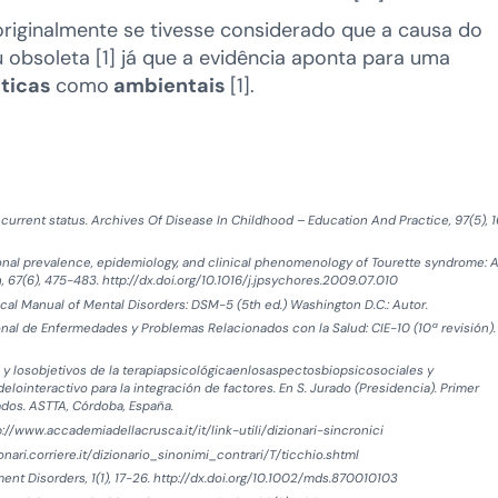
iginalmente se tivesse considerado que a causa do
ou obsoleta [1] já que a evidência aponta para uma
ticas
como
ambientais
[1].
 current status. Archives Of Disease In Childhood – Education And Practice, 97(5), 
ational prevalence, epidemiology, and clinical phenomenology of Tourette syndrome: 
67(6), 475-483. http://dx.doi.org/10.1016/j.jpsychores.2009.07.010
ical Manual of Mental Disorders: DSM-5 (5th ed.) Washington D.C.: Autor.
onal de Enfermedades y Problemas Relacionados con la Salud: CIE-10 (10ª revisión).
 y losobjetivos de la terapiapsicológicaenlosaspectosbiopsicosociales y
ointeractivo para la integración de factores. En S. Jurado (Presidencia). Primer
dos. ASTTA, Córdoba, España.
/www.accademiadellacrusca.it/it/link-utili/dizionari-sincronici
nari.corriere.it/dizionario_sinonimi_contrari/T/ticchio.shtml
ent Disorders, 1(1), 17-26. http://dx.doi.org/10.1002/mds.870010103