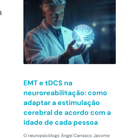
a
EMT e tDCS na
neuroreabilitação: como
adaptar a estimulação
cerebral de acordo com a
idade de cada pessoa
O neuropsicólogo Ángel Carrasco Jacome