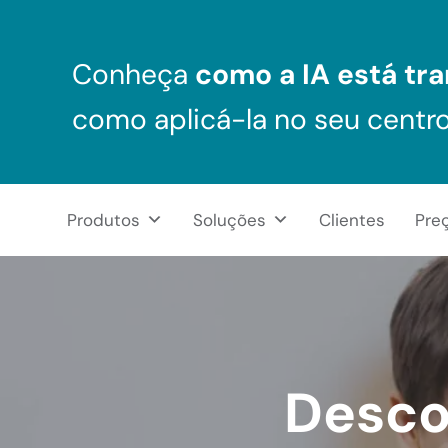
Skip to main content
Skip to header right navigation
Skip to after header navigation
Skip to site footer
Conheça
como a IA está tra
como aplicá-la no seu centr
Produtos
Soluções
Clientes
Pre
NeuronUP Brasil
Aplicativo de estimulação cognitiva para profissionais
Desco