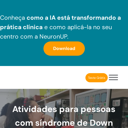
Skip to main content
Skip to header right navigation
Skip to after header navigation
Skip to site footer
Conheça
como a IA está transformando a
prática clínica
e como aplicá-la no seu
centro com a NeuronUP.
Download
Teste Grátis
NeuronUP Brasil
Aplicativo de estimulação cognitiva para profissionais
Atividades para pessoas
com síndrome de Down