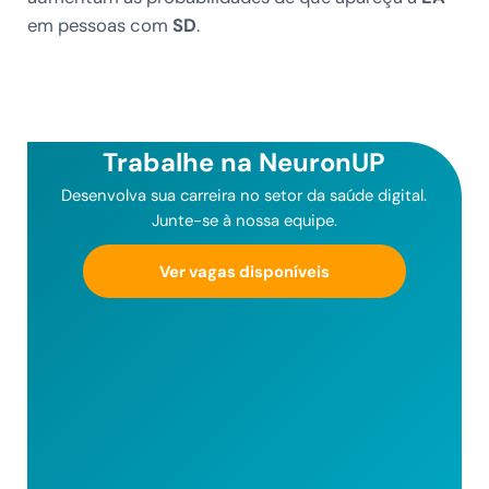
em pessoas com
SD
.
Trabalhe na NeuronUP
Desenvolva sua carreira no setor da saúde digital.
Junte-se à nossa equipe.
Ver vagas disponíveis