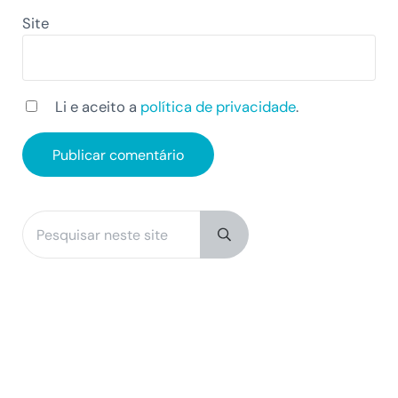
Site
Li e aceito a
política de privacidade
.
Pesquisar neste site
Sidebar
Submit search