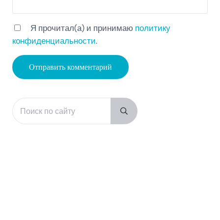
Я прочитал(а) и принимаю
политику
конфиденциальности
.
Поиск по сайту
Sidebar
Submit search