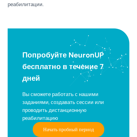
реабилитации.
Попробуйте NeuronUP
бесплатно в течение 7
дней
Вы сможете работать с нашими
заданиями, создавать сессии или
проводить дистанционную
реабилитацию
Начать пробный период