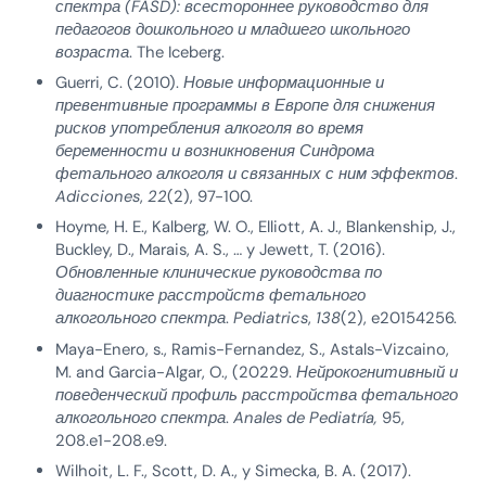
спектра (FASD): всестороннее руководство для
педагогов дошкольного и младшего школьного
возраста
. The Iceberg.
Guerri, C. (2010).
Новые информационные и
превентивные программы в Европе для снижения
рисков употребления алкоголя во время
беременности и возникновения Синдрома
фетального алкоголя и связанных с ним эффектов
.
Adicciones
,
22
(2), 97-100.
Hoyme, H. E., Kalberg, W. O., Elliott, A. J., Blankenship, J.,
Buckley, D., Marais, A. S., … y Jewett, T. (2016).
Обновленные клинические руководства по
диагностике расстройств фетального
алкогольного спектра
.
Pediatrics
,
138
(2), e20154256.
Maya-Enero, s., Ramis-Fernandez, S., Astals-Vizcaino,
M. and Garcia-Algar, O., (20229.
Нейрокогнитивный и
поведенческий профиль расстройства фетального
алкогольного спектра
.
Anales de Pediatría,
95,
208.e1-208.e9.
Wilhoit, L. F., Scott, D. A., y Simecka, B. A. (2017).