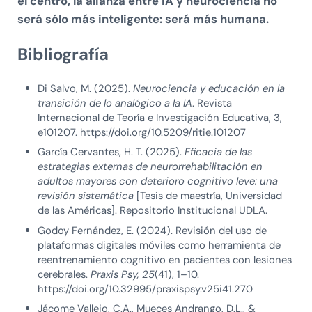
el centro, la alianza entre IA y neurociencia no
será sólo más inteligente: será más humana.
Bibliografía
Di Salvo, M. (2025).
Neurociencia y educación en la
transición de lo analógico a la IA
. Revista
Internacional de Teoría e Investigación Educativa, 3,
e101207. https://doi.org/10.5209/ritie.101207
García Cervantes, H. T. (2025).
Eficacia de las
estrategias externas de neurorrehabilitación en
adultos mayores con deterioro cognitivo leve: una
revisión sistemática
[Tesis de maestría, Universidad
de las Américas]. Repositorio Institucional UDLA.
Godoy Fernández, E. (2024). Revisión del uso de
plataformas digitales móviles como herramienta de
reentrenamiento cognitivo en pacientes con lesiones
cerebrales.
Praxis Psy, 25
(41), 1–10.
https://doi.org/10.32995/praxispsy.v25i41.270
Jácome Vallejo, C.A., Mueces Andrango, D.L., &