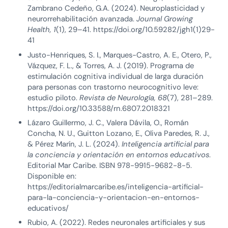
Zambrano Cedeño, G.A. (2024). Neuroplasticidad y
neurorrehabilitación avanzada.
Journal Growing
Health, 1
(1), 29–41. https://doi.org/10.59282/jgh1(1)29-
41
Justo-Henriques, S. I., Marques-Castro, A. E., Otero, P.,
Vázquez, F. L., & Torres, A. J. (2019). Programa de
estimulación cognitiva individual de larga duración
para personas con trastorno neurocognitivo leve:
estudio piloto.
Revista de Neurología, 68
(7), 281–289.
https://doi.org/10.33588/rn.6807.2018321
Lázaro Guillermo, J. C., Valera Dávila, O., Román
Concha, N. U., Guitton Lozano, E., Oliva Paredes, R. J.,
& Pérez Marín, J. L. (2024).
Inteligencia artificial para
la conciencia y orientación en entornos educativos
.
Editorial Mar Caribe. ISBN 978-9915-9682-8-5.
Disponible en:
https://editorialmarcaribe.es/inteligencia-artificial-
para-la-conciencia-y-orientacion-en-entornos-
educativos/
Rubio, A. (2022). Redes neuronales artificiales y sus