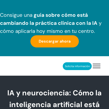
Saltar al contenido principal
Skip to header right navigation
Skip to after header navigation
Skip to site footer
Consigue una
guía sobre cómo
está
cambiando la práctica clínica
con la IA
y
cómo aplicarla hoy mismo en tu centro.
Descargar ahora
Solicita información
NeuronUP
REHABILITACIÓN COGNITIVA PROFESIONAL
IA y neurociencia: Cómo la
inteligencia artificial está