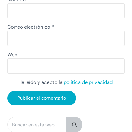
Correo electrónico
*
Web
He leído y acepto la
política de privacidad
.
Buscar en esta web
Sidebar
Submit search