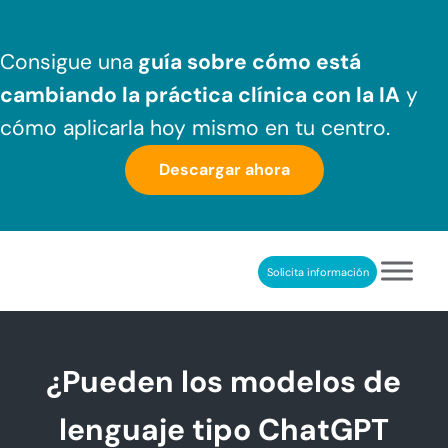
Saltar al contenido principal
Skip to header right navigation
Skip to after header navigation
Skip to site footer
Consigue una
guía sobre cómo
está
cambiando la práctica clínica
con la IA
y
cómo aplicarla hoy mismo en tu centro.
Descargar ahora
Solicita información
NeuronUP
REHABILITACIÓN COGNITIVA PROFESIONAL
¿Pueden los modelos de
lenguaje tipo ChatGPT