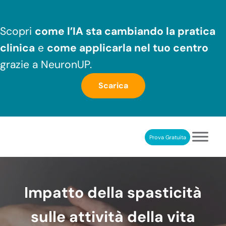
Passa al contenuto principale
Skip to header right navigation
Skip to after header navigation
Skip to site footer
Scopri
come l’IA sta cambiando la pratica
clinica
e
come applicarla nel tuo centro
grazie a NeuronUP.
Scarica
Prova Gratuita
NeuronUP
RIABILITAZIONE COGNITIVA PROFESSIONALE
Impatto della spasticità
sulle attività della vita