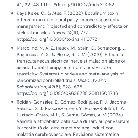
40
, 22–43. https://doi.org/10.1002/mds.30062
Kaya Keles, C., & Ates, F. (2022). Botulinum toxin
intervention in cerebral palsy-induced spasticity
management: Projected and contradictory effects on
skeletal muscles.
Toxins
,
14
(11), 772.
https://doi.org/10.3390/toxins14110772
Marcolino, M. A. Z., Hauck, M., Stein, C., Schardong, J.,
Pagnussat, A. S., & Plentz, R. D. M. (2020). Effects of
transcutaneous electrical nerve stimulation alone or
as additional therapy on chronic post-stroke
spasticity: Systematic review and meta-analysis of
randomized controlled trials.
Disability and
Rehabilitation
,
42
(5), 623–635.
https://doi.org/10.1080/09638288.2018.1503736
Roldán-González, E., Gómez-Rodríguez, F. J., Jácome-
Velasco, S. J., Riascos-Forero, Y., Rosas-Roldán, L. A.,
Hurtado-Otero, M. L., & Sarria-Gómez, A. V. (2024).
Validità e affidabilità della scala di Tardieu per valutare
la spasticità dell’arto superiore negli adulti con
malattia cerebrovascolare: Revisione sistematica