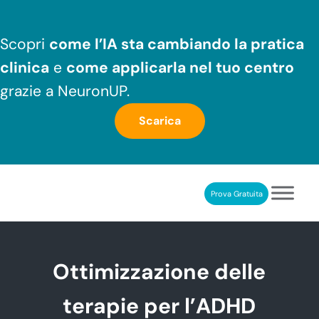
Passa al contenuto principale
Skip to header right navigation
Skip to after header navigation
Skip to site footer
Scopri
come l’IA sta cambiando la pratica
clinica
e
come applicarla nel tuo centro
grazie a NeuronUP.
Scarica
Prova Gratuita
NeuronUP
RIABILITAZIONE COGNITIVA PROFESSIONALE
Ottimizzazione delle
terapie per l’ADHD