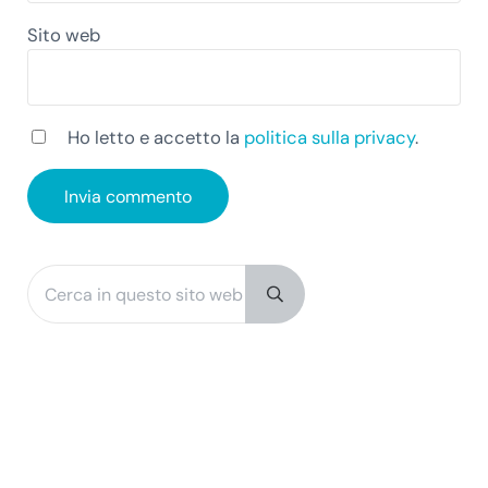
Sito web
Ho letto e accetto la
politica sulla privacy
.
Cerca in questo sito web
Sidebar
Submit search