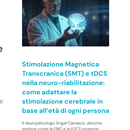
e
Stimolazione Magnetica
Transcranica (SMT) e tDCS
nella neuro-riabilitazione:
come adattare la
stimolazione cerebrale in
ti
base all’età di ogni persona
Il neuropsicologo Ángel Carrasco Jacome
esplora come la EMT e la tDCS possono