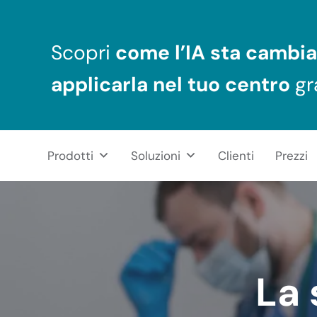
Passa al contenuto principale
Skip to header right navigation
Skip to after header navigation
Skip to site footer
Scopri
come l’IA sta cambia
applicarla nel tuo centro
gr
Prodotti
Soluzioni
Clienti
Prezzi
NeuronUP
RIABILITAZIONE COGNITIVA PROFESSIONALE
La 