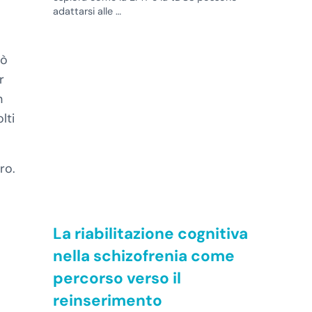
adattarsi alle …
uò
r
n
lti
ro.
La riabilitazione cognitiva
nella schizofrenia come
percorso verso il
reinserimento