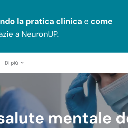
ndo la pratica clinica
e
come
azie a NeuronUP.
Di più
salute mentale d