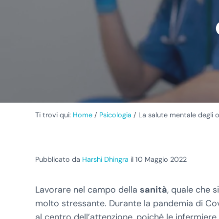
Ti trovi qui:
Home
/
Psicologia
/
La salute mentale degli o
Pubblicato da
Harshi Dhingra
il 10 Maggio 2022
Lavorare nel campo della
sanità
, quale che s
molto stressante. Durante la pandemia di Cov
al centro dell’attenzione, poiché le infermier