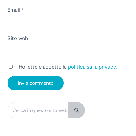
Email
*
Sito web
Ho letto e accetto la
politica sulla privacy
.
Cerca in questo sito web
Sidebar
Submit search