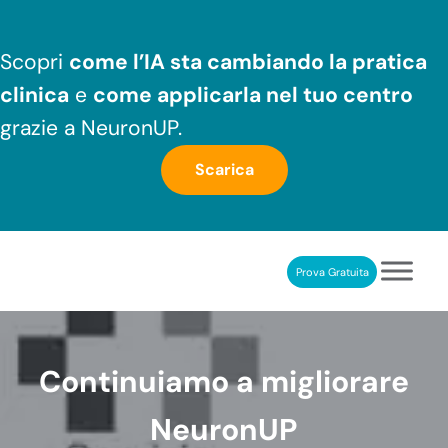
Passa al contenuto principale
Skip to header right navigation
Skip to after header navigation
Skip to site footer
Scopri
come l’IA sta cambiando la pratica
clinica
e
come applicarla nel tuo centro
grazie a NeuronUP.
Scarica
Prova Gratuita
NeuronUP
RIABILITAZIONE COGNITIVA PROFESSIONALE
Continuiamo a migliorare
NeuronUP