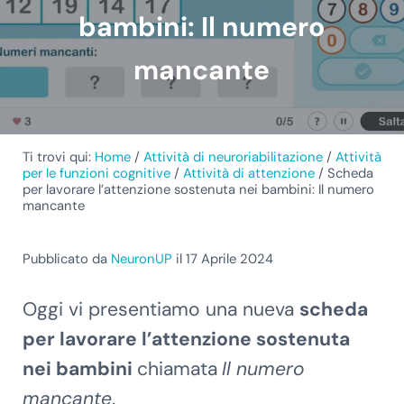
bambini: Il numero
mancante
Ti trovi qui:
Home
/
Attività di neuroriabilitazione
/
Attività
per le funzioni cognitive
/
Attività di attenzione
/
Scheda
per lavorare l’attenzione sostenuta nei bambini: Il numero
mancante
Pubblicato da
NeuronUP
il 17 Aprile 2024
Oggi vi presentiamo una nueva
scheda
per lavorare l’attenzione sostenuta
nei bambini
chiamata
Il numero
mancante
.