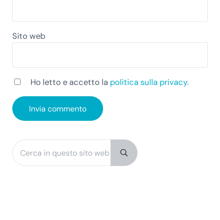
Sito web
Ho letto e accetto la
politica sulla privacy
.
Cerca in questo sito web
Sidebar
Submit search