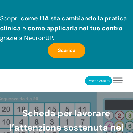
Passa al contenuto principale
Skip to header right navigation
Skip to after header navigation
Skip to site footer
Scopri
come l’IA sta cambiando la pratica
clinica
e
come applicarla nel tuo centro
grazie a NeuronUP.
Scarica
Prova Gratuita
NeuronUP
RIABILITAZIONE COGNITIVA PROFESSIONALE
Scheda per lavorare
l’attenzione sostenuta nei