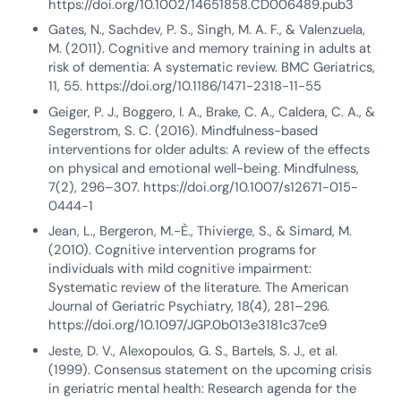
https://doi.org/10.1002/14651858.CD006489.pub3
Gates, N., Sachdev, P. S., Singh, M. A. F., & Valenzuela,
M. (2011). Cognitive and memory training in adults at
risk of dementia: A systematic review. BMC Geriatrics,
11, 55. https://doi.org/10.1186/1471-2318-11-55
Geiger, P. J., Boggero, I. A., Brake, C. A., Caldera, C. A., &
Segerstrom, S. C. (2016). Mindfulness-based
interventions for older adults: A review of the effects
on physical and emotional well-being. Mindfulness,
7(2), 296–307. https://doi.org/10.1007/s12671-015-
0444-1
Jean, L., Bergeron, M.-È., Thivierge, S., & Simard, M.
(2010). Cognitive intervention programs for
individuals with mild cognitive impairment:
Systematic review of the literature. The American
Journal of Geriatric Psychiatry, 18(4), 281–296.
https://doi.org/10.1097/JGP.0b013e3181c37ce9
Jeste, D. V., Alexopoulos, G. S., Bartels, S. J., et al.
(1999). Consensus statement on the upcoming crisis
in geriatric mental health: Research agenda for the