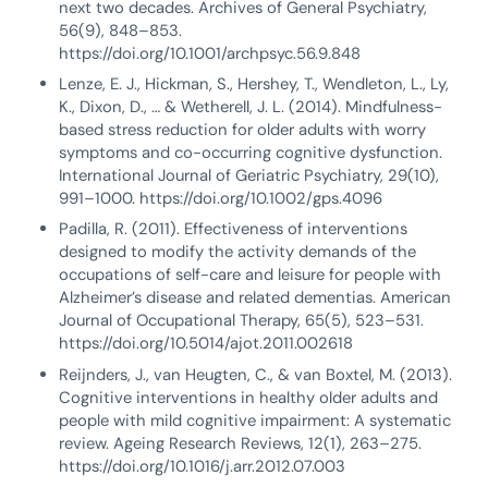
next two decades. Archives of General Psychiatry,
56(9), 848–853.
https://doi.org/10.1001/archpsyc.56.9.848
Lenze, E. J., Hickman, S., Hershey, T., Wendleton, L., Ly,
K., Dixon, D., … & Wetherell, J. L. (2014). Mindfulness-
based stress reduction for older adults with worry
symptoms and co-occurring cognitive dysfunction.
International Journal of Geriatric Psychiatry, 29(10),
991–1000. https://doi.org/10.1002/gps.4096
Padilla, R. (2011). Effectiveness of interventions
designed to modify the activity demands of the
occupations of self-care and leisure for people with
Alzheimer’s disease and related dementias. American
Journal of Occupational Therapy, 65(5), 523–531.
https://doi.org/10.5014/ajot.2011.002618
Reijnders, J., van Heugten, C., & van Boxtel, M. (2013).
Cognitive interventions in healthy older adults and
people with mild cognitive impairment: A systematic
review. Ageing Research Reviews, 12(1), 263–275.
https://doi.org/10.1016/j.arr.2012.07.003