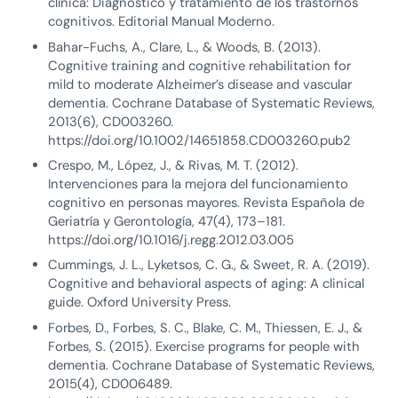
clínica: Diagnóstico y tratamiento de los trastornos
cognitivos. Editorial Manual Moderno.
Bahar-Fuchs, A., Clare, L., & Woods, B. (2013).
Cognitive training and cognitive rehabilitation for
mild to moderate Alzheimer’s disease and vascular
dementia. Cochrane Database of Systematic Reviews,
2013(6), CD003260.
https://doi.org/10.1002/14651858.CD003260.pub2
Crespo, M., López, J., & Rivas, M. T. (2012).
Intervenciones para la mejora del funcionamiento
cognitivo en personas mayores. Revista Española de
Geriatría y Gerontología, 47(4), 173–181.
https://doi.org/10.1016/j.regg.2012.03.005
Cummings, J. L., Lyketsos, C. G., & Sweet, R. A. (2019).
Cognitive and behavioral aspects of aging: A clinical
guide. Oxford University Press.
Forbes, D., Forbes, S. C., Blake, C. M., Thiessen, E. J., &
Forbes, S. (2015). Exercise programs for people with
dementia. Cochrane Database of Systematic Reviews,
2015(4), CD006489.