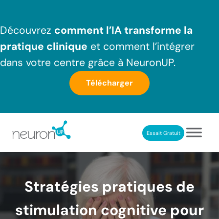
Passer au contenu principal
Skip to header right navigation
Skip to after header navigation
Skip to site footer
Découvrez
comment l’IA transforme la
pratique clinique
et comment l’intégrer
dans votre centre grâce à NeuronUP.
Télécharger
Essait Gratuit
NeuronUP France
Outil professionnel de neurorééducation
Stratégies pratiques de
stimulation cognitive pour