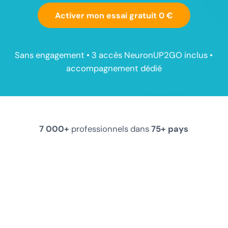
Activer mon essai gratuit 0 €
Sans engagement • 3 accès NeuronUP2GO inclus •
accompagnement dédié
7 000+
professionnels dans
75+ pays