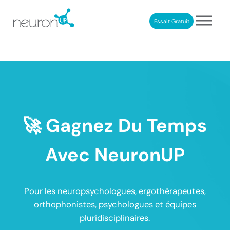
Passer au contenu principal
Skip to header right navigation
Skip to after header navigation
Skip to site footer
Essait Gratuit
NeuronUP France
Outil professionnel de neurorééducation
🚀
Gagnez Du Temps
Avec NeuronUP
Pour les neuropsychologues, ergothérapeutes,
orthophonistes, psychologues et équipes
pluridisciplinaires.