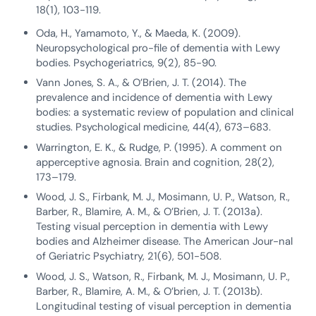
18(1), 103-119.
Oda, H., Yamamoto, Y., & Maeda, K. (2009).
Neuropsychological pro-file of dementia with Lewy
bodies. Psychogeriatrics, 9(2), 85-90.
Vann Jones, S. A., & O’Brien, J. T. (2014). The
prevalence and incidence of dementia with Lewy
bodies: a systematic review of population and clinical
studies. Psychological medicine, 44(4), 673–683.
Warrington, E. K., & Rudge, P. (1995). A comment on
apperceptive agnosia. Brain and cognition, 28(2),
173–179.
Wood, J. S., Firbank, M. J., Mosimann, U. P., Watson, R.,
Barber, R., Blamire, A. M., & O’Brien, J. T. (2013a).
Testing visual perception in dementia with Lewy
bodies and Alzheimer disease. The American Jour-nal
of Geriatric Psychiatry, 21(6), 501-508.
Wood, J. S., Watson, R., Firbank, M. J., Mosimann, U. P.,
Barber, R., Blamire, A. M., & O’brien, J. T. (2013b).
Longitudinal testing of visual perception in dementia