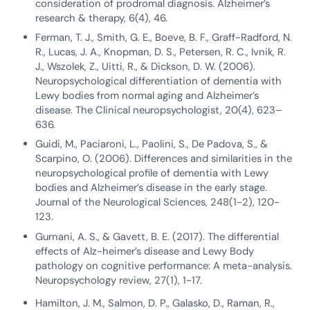
consideration of prodromal diagnosis. Alzheimer’s
research & therapy, 6(4), 46.
Ferman, T. J., Smith, G. E., Boeve, B. F., Graff-Radford, N.
R., Lucas, J. A., Knopman, D. S., Petersen, R. C., Ivnik, R.
J., Wszolek, Z., Uitti, R., & Dickson, D. W. (2006).
Neuropsychological differentiation of dementia with
Lewy bodies from normal aging and Alzheimer’s
disease. The Clinical neuropsychologist, 20(4), 623–
636.
Guidi, M., Paciaroni, L., Paolini, S., De Padova, S., &
Scarpino, O. (2006). Differences and similarities in the
neuropsychological profile of dementia with Lewy
bodies and Alzheimer’s disease in the early stage.
Journal of the Neurological Sciences, 248(1-2), 120-
123.
Gurnani, A. S., & Gavett, B. E. (2017). The differential
effects of Alz-heimer’s disease and Lewy Body
pathology on cognitive performance: A meta-analysis.
Neuropsychology review, 27(1), 1-17.
Hamilton, J. M., Salmon, D. P., Galasko, D., Raman, R.,