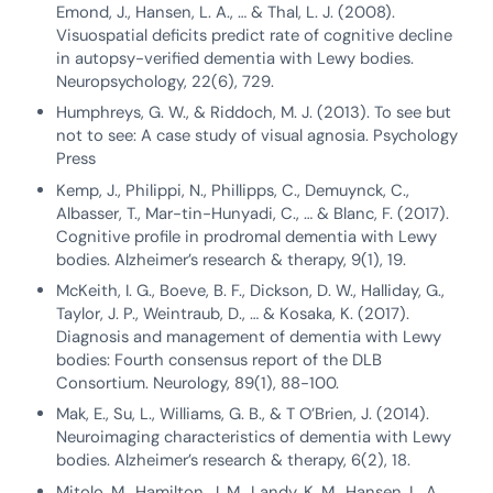
Emond, J., Hansen, L. A., … & Thal, L. J. (2008).
Visuospatial deficits predict rate of cognitive decline
in autopsy-verified dementia with Lewy bodies.
Neuropsychology, 22(6), 729.
Humphreys, G. W., & Riddoch, M. J. (2013). To see but
not to see: A case study of visual agnosia. Psychology
Press
Kemp, J., Philippi, N., Phillipps, C., Demuynck, C.,
Albasser, T., Mar-tin-Hunyadi, C., … & Blanc, F. (2017).
Cognitive profile in prodromal dementia with Lewy
bodies. Alzheimer’s research & therapy, 9(1), 19.
McKeith, I. G., Boeve, B. F., Dickson, D. W., Halliday, G.,
Taylor, J. P., Weintraub, D., … & Kosaka, K. (2017).
Diagnosis and management of dementia with Lewy
bodies: Fourth consensus report of the DLB
Consortium. Neurology, 89(1), 88-100.
Mak, E., Su, L., Williams, G. B., & T O’Brien, J. (2014).
Neuroimaging characteristics of dementia with Lewy
bodies. Alzheimer’s research & therapy, 6(2), 18.
Mitolo, M., Hamilton, J. M., Landy, K. M., Hansen, L. A.,