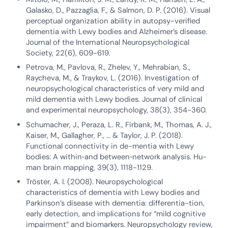
Galasko, D., Pazzaglia, F., & Salmon, D. P. (2016). Visual
perceptual organization ability in autopsy-verified
dementia with Lewy bodies and Alzheimer’s disease.
Journal of the International Neuropsychological
Society, 22(6), 609-619.
Petrova, M., Pavlova, R., Zhelev, Y., Mehrabian, S.,
Raycheva, M., & Traykov, L. (2016). Investigation of
neuropsychological characteristics of very mild and
mild dementia with Lewy bodies. Journal of clinical
and experimental neuropsychology, 38(3), 354-360.
Schumacher, J., Peraza, L. R., Firbank, M., Thomas, A. J.,
Kaiser, M., Gallagher, P., … & Taylor, J. P. (2018).
Functional connectivity in de-mentia with Lewy
bodies: A within‐and between‐network analysis. Hu-
man brain mapping, 39(3), 1118-1129.
Tröster, A. I. (2008). Neuropsychological
characteristics of dementia with Lewy bodies and
Parkinson’s disease with dementia: differentia-tion,
early detection, and implications for “mild cognitive
impairment” and biomarkers. Neuropsychology review,