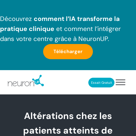
Passer au contenu principal
Skip to header right navigation
Skip to after header navigation
Skip to site footer
Découvrez
comment l’IA transforme la
pratique clinique
et comment l’intégrer
dans votre centre grâce à NeuronUP.
Télécharger
Essait Gratuit
NeuronUP France
Outil professionnel de neurorééducation
Altérations chez les
patients atteints de