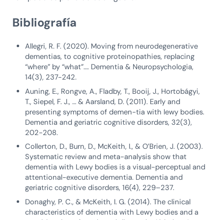
Bibliografía
Allegri, R. F. (2020). Moving from neurodegenerative
dementias, to cognitive proteinopathies, replacing
“where” by “what”…. Dementia & Neuropsychologia,
14(3), 237-242.
Auning, E., Rongve, A., Fladby, T., Booij, J., Hortobágyi,
T., Siepel, F. J., … & Aarsland, D. (2011). Early and
presenting symptoms of demen-tia with lewy bodies.
Dementia and geriatric cognitive disorders, 32(3),
202-208.
Collerton, D., Burn, D., McKeith, I., & O’Brien, J. (2003).
Systematic review and meta-analysis show that
dementia with Lewy bodies is a visual-perceptual and
attentional-executive dementia. Dementia and
geriatric cognitive disorders, 16(4), 229–237.
Donaghy, P. C., & McKeith, I. G. (2014). The clinical
characteristics of dementia with Lewy bodies and a