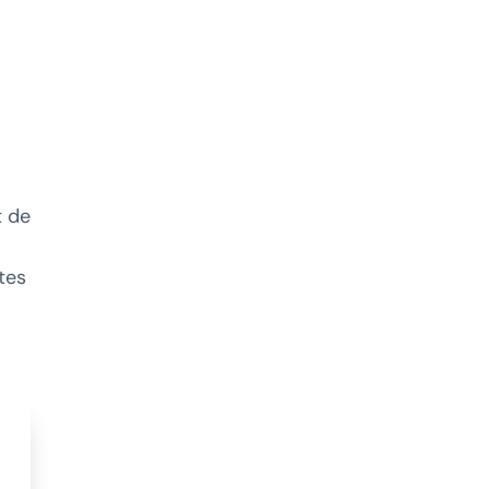
 de
tes