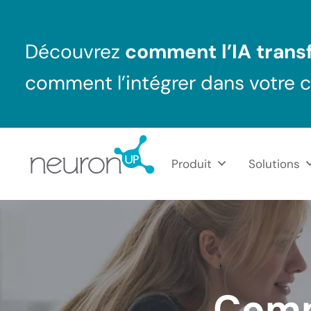
Passer au contenu principal
Skip to header right navigation
Skip to after header navigation
Skip to site footer
Découvrez
comment l’IA transf
comment l’intégrer dans votre 
Produit
Solutions
NeuronUP France
Outil professionnel de neurorééducation
Comm