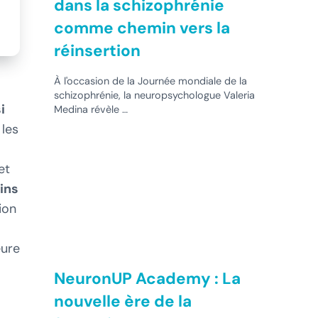
dans la schizophrénie
comme chemin vers la
réinsertion
À l'occasion de la Journée mondiale de la
schizophrénie, la neuropsychologue Valeria
i
Medina révèle …
 les
et
ins
ion
eure
NeuronUP Academy : La
nouvelle ère de la