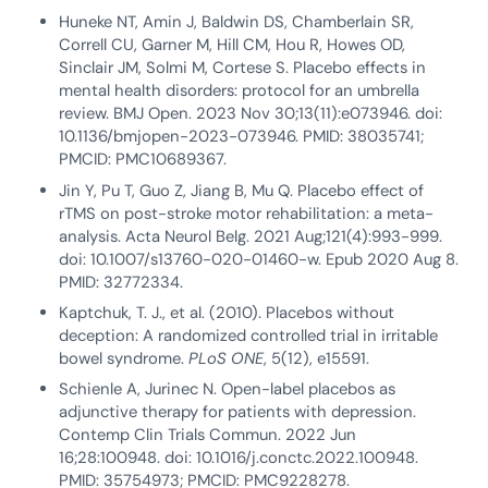
Huneke NT, Amin J, Baldwin DS, Chamberlain SR,
Correll CU, Garner M, Hill CM, Hou R, Howes OD,
Sinclair JM, Solmi M, Cortese S. Placebo effects in
mental health disorders: protocol for an umbrella
review. BMJ Open. 2023 Nov 30;13(11):e073946. doi:
10.1136/bmjopen-2023-073946. PMID: 38035741;
PMCID: PMC10689367.
Jin Y, Pu T, Guo Z, Jiang B, Mu Q. Placebo effect of
rTMS on post-stroke motor rehabilitation: a meta-
analysis. Acta Neurol Belg. 2021 Aug;121(4):993-999.
doi: 10.1007/s13760-020-01460-w. Epub 2020 Aug 8.
PMID: 32772334.
Kaptchuk, T. J., et al. (2010). Placebos without
deception: A randomized controlled trial in irritable
bowel syndrome.
PLoS ONE
, 5(12), e15591.
Schienle A, Jurinec N. Open-label placebos as
adjunctive therapy for patients with depression.
Contemp Clin Trials Commun. 2022 Jun
16;28:100948. doi: 10.1016/j.conctc.2022.100948.
PMID: 35754973; PMCID: PMC9228278.