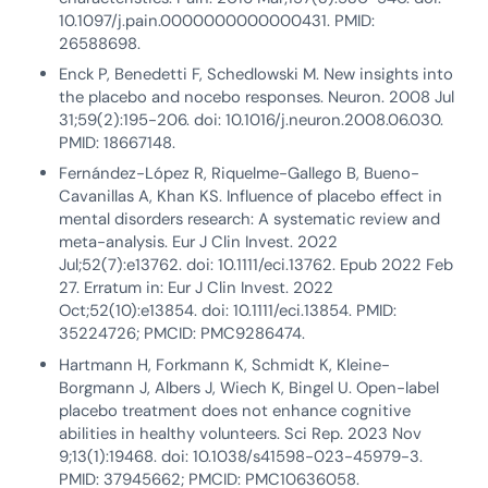
10.1097/j.pain.0000000000000431. PMID:
26588698.
Enck P, Benedetti F, Schedlowski M. New insights into
the placebo and nocebo responses. Neuron. 2008 Jul
31;59(2):195-206. doi: 10.1016/j.neuron.2008.06.030.
PMID: 18667148.
Fernández-López R, Riquelme-Gallego B, Bueno-
Cavanillas A, Khan KS. Influence of placebo effect in
mental disorders research: A systematic review and
meta-analysis. Eur J Clin Invest. 2022
Jul;52(7):e13762. doi: 10.1111/eci.13762. Epub 2022 Feb
27. Erratum in: Eur J Clin Invest. 2022
Oct;52(10):e13854. doi: 10.1111/eci.13854. PMID:
35224726; PMCID: PMC9286474.
Hartmann H, Forkmann K, Schmidt K, Kleine-
Borgmann J, Albers J, Wiech K, Bingel U. Open-label
placebo treatment does not enhance cognitive
abilities in healthy volunteers. Sci Rep. 2023 Nov
9;13(1):19468. doi: 10.1038/s41598-023-45979-3.
PMID: 37945662; PMCID: PMC10636058.