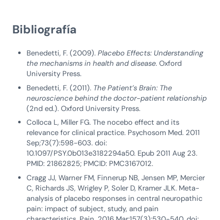
Bibliografía
Benedetti, F. (2009).
Placebo Effects: Understanding
the mechanisms in health and disease
. Oxford
University Press.
Benedetti, F. (2011).
The Patient’s Brain: The
neuroscience behind the doctor-patient relationship
(2nd ed.). Oxford University Press.
Colloca L, Miller FG. The nocebo effect and its
relevance for clinical practice. Psychosom Med. 2011
Sep;73(7):598-603. doi:
10.1097/PSY.0b013e3182294a50. Epub 2011 Aug 23.
PMID: 21862825; PMCID: PMC3167012.
Cragg JJ, Warner FM, Finnerup NB, Jensen MP, Mercier
C, Richards JS, Wrigley P, Soler D, Kramer JLK. Meta-
analysis of placebo responses in central neuropathic
pain: impact of subject, study, and pain
characteristics. Pain. 2016 Mar;157(3):530-540. doi: