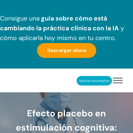
Saltar al contenido principal
Skip to header right navigation
Skip to after header navigation
Skip to site footer
Consigue una
guía sobre cómo
está
cambiando la práctica clínica
con la IA
y
cómo aplicarla hoy mismo en tu centro.
Descargar ahora
Solicita información
NeuronUP
REHABILITACIÓN COGNITIVA PROFESIONAL
Efecto placebo en
estimulación cognitiva: