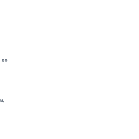
 se
a,