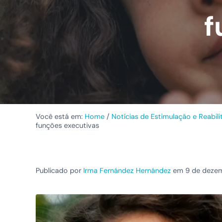
f
Você está em:
Home
/
Notícias de Estimulação e Reabil
funções executivas
Publicado por
Irma Fernández Hernández
em 9 de dezem