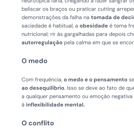
neurotípica faria, chegando a fazer sangrar 
beliscar os braços ou praticar cutting arre
demonstrações da falha na
tomada de deci
saciedade é habitual, a
obesidade
é tema fre
nutricional; rir às gargalhadas para depois 
autorregulação
pela calma em que se encon
O medo
Com frequência,
o medo e o pensamento
se
ao desequilíbrio
. Isso se deve ao fato de q
a qualquer pensamento ou emoção negativa 
à
inflexibilidade mental.
O conflito