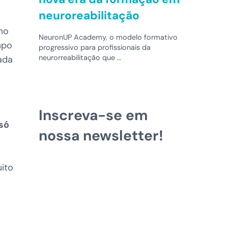
neuroreabilitação
smo
NeuronUP Academy, o modelo formativo
mpo
progressivo para profissionais da
neurorreabilitação que …
ada
Inscreva-se em
só
nossa newsletter!
uito