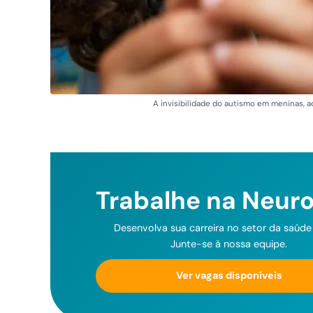
A invisibilidade do autismo em meninas,
Trabalhe na Neur
Desenvolva sua carreira no setor da saúde d
Junte-se à nossa equipe.
Ver vagas disponíveis