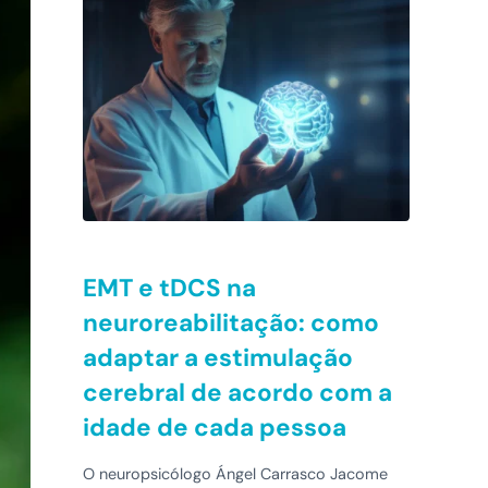
EMT e tDCS na
neuroreabilitação: como
adaptar a estimulação
cerebral de acordo com a
idade de cada pessoa
O neuropsicólogo Ángel Carrasco Jacome