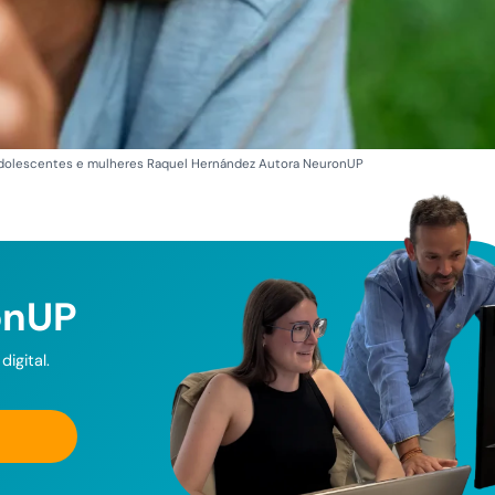
 adolescentes e mulheres Raquel Hernández Autora NeuronUP
onUP
igital.