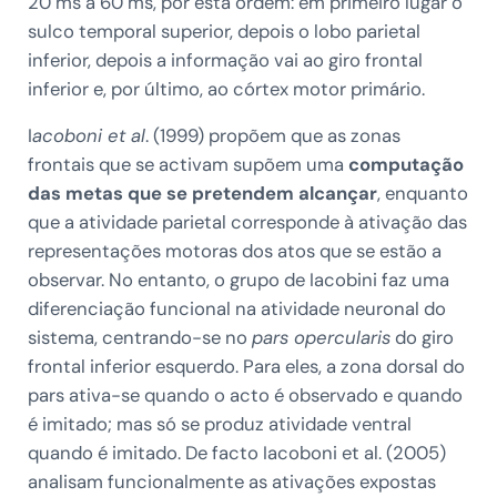
20 ms a 60 ms, por esta ordem: em primeiro lugar o
sulco temporal superior, depois o lobo parietal
inferior, depois a informação vai ao giro frontal
inferior e, por último, ao córtex motor primário.
I
acoboni et al
. (1999) propõem que as zonas
frontais que se activam supõem uma
computação
das metas que se pretendem alcançar
, enquanto
que a atividade parietal corresponde à ativação das
representações motoras dos atos que se estão a
observar. No entanto, o grupo de Iacobini faz uma
diferenciação funcional na atividade neuronal do
sistema, centrando-se no
pars opercularis
do giro
frontal inferior esquerdo. Para eles, a zona dorsal do
pars ativa-se quando o acto é observado e quando
é imitado; mas só se produz atividade ventral
quando é imitado. De facto Iacoboni et al. (2005)
analisam funcionalmente as ativações expostas