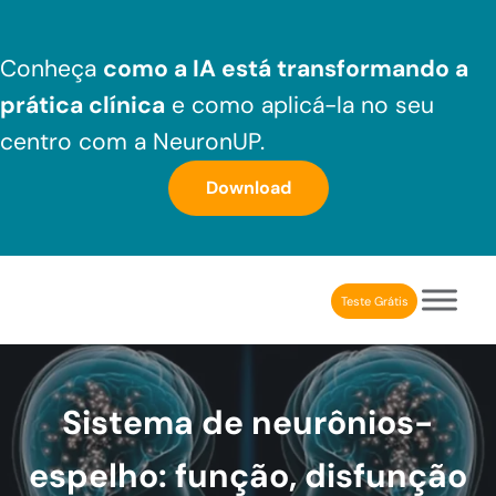
Skip to main content
Skip to header right navigation
Skip to after header navigation
Skip to site footer
Conheça
como a IA está transformando a
prática clínica
e como aplicá-la no seu
centro com a NeuronUP.
Download
Teste Grátis
NeuronUP Brasil
Aplicativo de estimulação cognitiva para profissionais
Sistema de neurônios-
espelho: função, disfunção