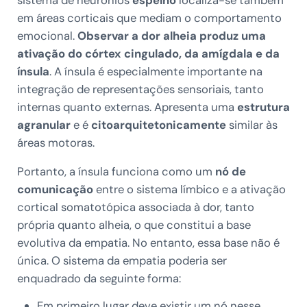
sistema de neurônios
espelho
localiza-se também
em áreas corticais que mediam o comportamento
emocional.
Observar a dor alheia produz uma
ativação do córtex cingulado, da amígdala e da
ínsula
. A ínsula é especialmente importante na
integração de representações sensoriais, tanto
internas quanto externas. Apresenta uma
estrutura
agranular
e é
citoarquitetonicamente
similar às
áreas motoras.
Portanto, a ínsula funciona como um
nó de
comunicação
entre o sistema límbico e a ativação
cortical somatotópica associada à dor, tanto
própria quanto alheia, o que constitui a base
evolutiva da empatia. No entanto, essa base não é
única. O sistema da empatia poderia ser
enquadrado da seguinte forma:
Em primeiro lugar deve existir um nó nesse