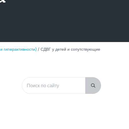
 гиперактивности)
/
СДВГ у детей и сопутствующие
Поиск по сайту
Sidebar
Submit search