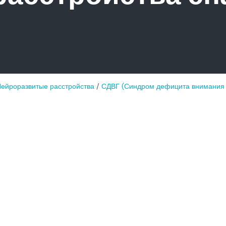
ейроразвитые расстройства
/
СДВГ (Синдром дефицита внимания и