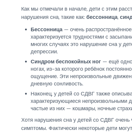
Как мы отмечали в начале, дети с этим рас
нарушения сна, такие как:
бессонница
,
син
Бессонница
— очень распространённое 
характеризуется трудностями с засыпан
многих случаях это нарушение сна у де
депрессии.
Синдром беспокойных ног
— ещё одно 
ногах, из-за которого ребёнок постоянно
ощущение. Эти непроизвольные движения
дневную сонливость.
Наконец, у детей со СДВГ также описы
характеризующиеся непроизвольными д
частые из них — кошмары, ночные страхи
Хотя нарушения сна у детей со СДВГ очень ч
симптомы. Фактически некоторые дети могут