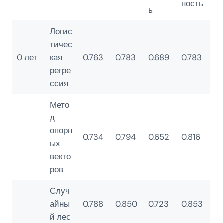
ность
ь
Логис
тичес
0 лет
кая
0.763
0.783
0.689
0.783
регре
ссия
Мето
д
опорн
0.734
0.794
0.652
0.816
ых
векто
ров
Случ
айны
0.788
0.850
0.723
0.853
й лес