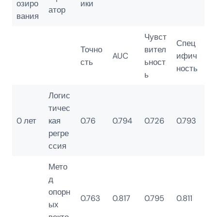
озиро
ики
атор
вания
Чувст
Спец
Точно
вител
AUC
ифич
сть
ьност
ность
ь
Логис
тичес
0 лет
кая
0.76
0.794
0.726
0.793
регре
ссия
Мето
д
опорн
0.763
0.817
0.795
0.811
ых