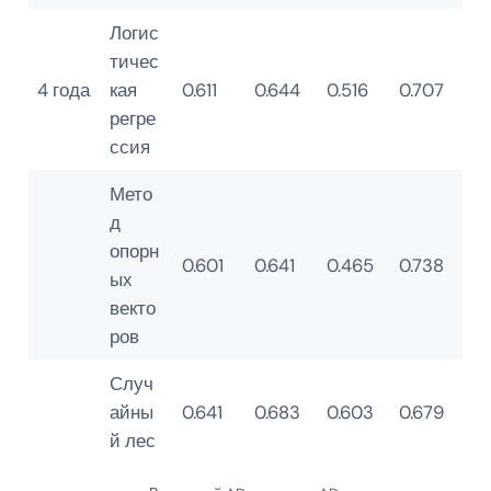
Логис
тичес
4 года
кая
0.611
0.644
0.516
0.707
регре
ссия
Мето
д
опорн
0.601
0.641
0.465
0.738
ых
векто
ров
Случ
айны
0.641
0.683
0.603
0.679
й лес