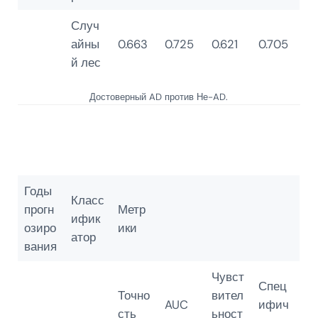
Случ
айны
0.663
0.725
0.621
0.705
й лес
Достоверный AD против Не-AD.
Годы
Класс
прогн
Метр
ифик
озиро
ики
атор
вания
Чувст
Спец
Точно
вител
AUC
ифич
сть
ьност