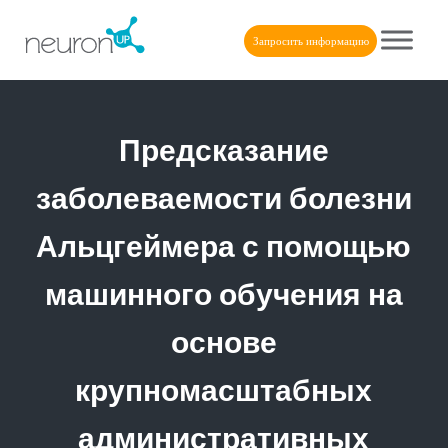
Skip to main content
Skip to header right navigation
Skip to after header navigation
Skip to site footer
Запросить информацию
NeuronUP
NeuronUP. Веб-платформа когнитивной реабилитации
Предсказание
заболеваемости болезни
Альцгеймера с помощью
машинного обучения на
основе
крупномасштабных
административных