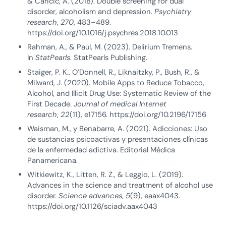
& Caricic, A. (2018). Double screening for dual
disorder, alcoholism and depression.
Psychiatry
research
,
270
, 483–489.
https://doi.org/10.1016/j.psychres.2018.10.013
Rahman, A., & Paul, M. (2023). Delirium Tremens.
In
StatPearls
. StatPearls Publishing.
Staiger, P. K., O’Donnell, R., Liknaitzky, P., Bush, R., &
Milward, J. (2020). Mobile Apps to Reduce Tobacco,
Alcohol, and Illicit Drug Use: Systematic Review of the
First Decade.
Journal of medical Internet
research
,
22
(11), e17156. https://doi.org/10.2196/17156
Waisman, M., y Benabarre, A. (2021). Adicciones: Uso
de sustancias psicoactivas y presentaciones clínicas
de la enfermedad adictiva. Editorial Médica
Panamericana.
Witkiewitz, K., Litten, R. Z., & Leggio, L. (2019).
Advances in the science and treatment of alcohol use
disorder.
Science advances
,
5
(9), eaax4043.
https://doi.org/10.1126/sciadv.aax4043