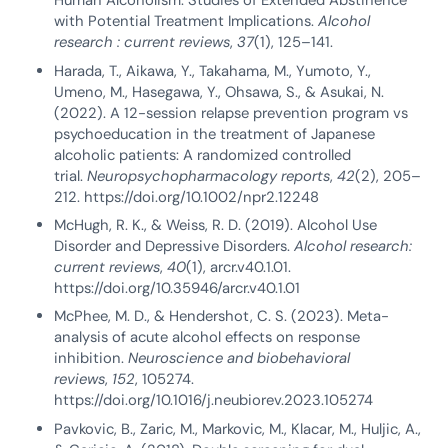
Human Alcoholism: Studies of Extended Abstinence
with Potential Treatment Implications.
Alcohol
research : current reviews
,
37
(1), 125–141.
Harada, T., Aikawa, Y., Takahama, M., Yumoto, Y.,
Umeno, M., Hasegawa, Y., Ohsawa, S., & Asukai, N.
(2022). A 12-session relapse prevention program vs
psychoeducation in the treatment of Japanese
alcoholic patients: A randomized controlled
trial.
Neuropsychopharmacology reports
,
42
(2), 205–
212. https://doi.org/10.1002/npr2.12248
McHugh, R. K., & Weiss, R. D. (2019). Alcohol Use
Disorder and Depressive Disorders.
Alcohol research:
current reviews
,
40
(1), arcr.v40.1.01.
https://doi.org/10.35946/arcr.v40.1.01
McPhee, M. D., & Hendershot, C. S. (2023). Meta-
analysis of acute alcohol effects on response
inhibition.
Neuroscience and biobehavioral
reviews
,
152
, 105274.
https://doi.org/10.1016/j.neubiorev.2023.105274
Pavkovic, B., Zaric, M., Markovic, M., Klacar, M., Huljic, A.,