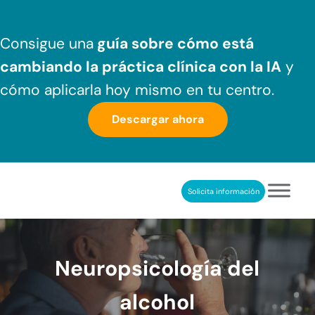
Saltar al contenido principal
Skip to header right navigation
Skip to after header navigation
Skip to site footer
Consigue una
guía sobre cómo
está
cambiando la práctica clínica
con la IA
y
cómo aplicarla hoy mismo en tu centro.
Descargar ahora
Solicita información
NeuronUP
REHABILITACIÓN COGNITIVA PROFESIONAL
Neuropsicología del
alcohol