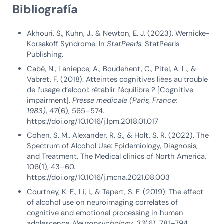
Bibliografía
Akhouri, S., Kuhn, J., & Newton, E. J. (2023). Wernicke-
Korsakoff Syndrome. In
StatPearls
. StatPearls
Publishing.
Cabé, N., Laniepce, A., Boudehent, C., Pitel, A. L., &
Vabret, F. (2018). Atteintes cognitives liées au trouble
de l’usage d’alcool: rétablir l’équilibre ? [Cognitive
impairment].
Presse medicale (Paris, France:
1983)
,
47
(6), 565–574.
https://doi.org/10.1016/j.lpm.2018.01.017
Cohen, S. M., Alexander, R. S., & Holt, S. R. (2022). The
Spectrum of Alcohol Use: Epidemiology, Diagnosis,
and Treatment. The Medical clinics of North America,
106(1), 43–60.
https://doi.org/10.1016/j.mcna.2021.08.003
Courtney, K. E., Li, I., & Tapert, S. F. (2019). The effect
of alcohol use on neuroimaging correlates of
cognitive and emotional processing in human
adolescence.
Neuropsychology
,
33
(6), 781–794.