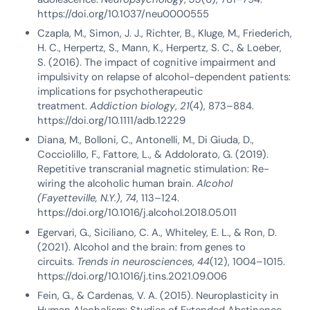
https://doi.org/10.1037/neu0000555
Czapla, M., Simon, J. J., Richter, B., Kluge, M., Friederich,
H. C., Herpertz, S., Mann, K., Herpertz, S. C., & Loeber,
S. (2016). The impact of cognitive impairment and
impulsivity on relapse of alcohol-dependent patients:
implications for psychotherapeutic
treatment.
Addiction biology
,
21
(4), 873–884.
https://doi.org/10.1111/adb.12229
Diana, M., Bolloni, C., Antonelli, M., Di Giuda, D.,
Cocciolillo, F., Fattore, L., & Addolorato, G. (2019).
Repetitive transcranial magnetic stimulation: Re-
wiring the alcoholic human brain.
Alcohol
(Fayetteville, N.Y.)
,
74
, 113–124.
https://doi.org/10.1016/j.alcohol.2018.05.011
Egervari, G., Siciliano, C. A., Whiteley, E. L., & Ron, D.
(2021). Alcohol and the brain: from genes to
circuits.
Trends in neurosciences
,
44
(12), 1004–1015.
https://doi.org/10.1016/j.tins.2021.09.006
Fein, G., & Cardenas, V. A. (2015). Neuroplasticity in