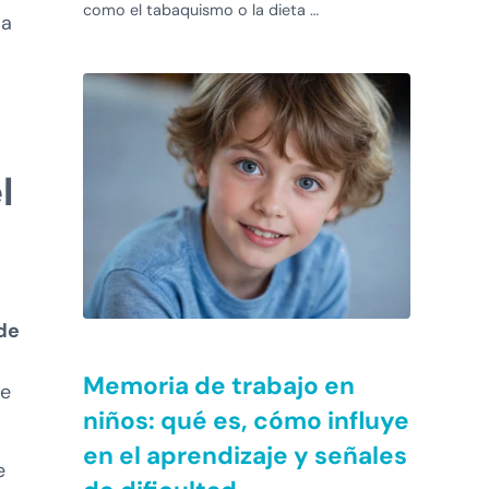
como el tabaquismo o la dieta …
la
l
de
Memoria de trabajo en
te
niños: qué es, cómo influye
en el aprendizaje y señales
e