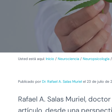
Usted está aquí:
Inicio
/
Neurociencia
/
Neuropsicología
/
Publicado por
Dr. Rafael A. Salas Muriel
el 23 de julio de
Rafael A. Salas Muriel, doctor
artículo, desde una perspect