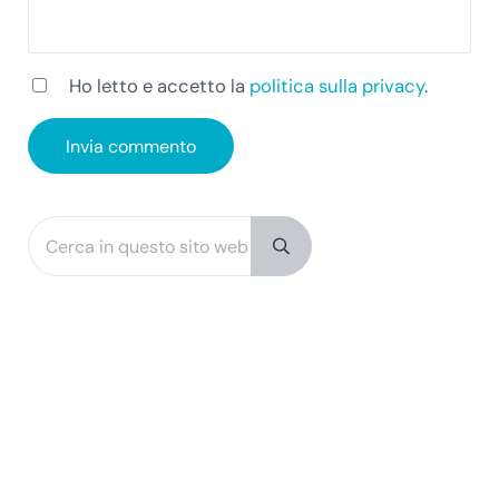
Ho letto e accetto la
politica sulla privacy
.
Cerca in questo sito web
Sidebar
Submit search