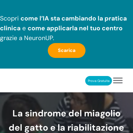
Passa al contenuto principale
Skip to header right navigation
Skip to after header navigation
Skip to site footer
Scopri
come l’IA sta cambiando la pratica
clinica
e
come applicarla nel tuo centro
grazie a NeuronUP.
Scarica
Prova Gratuita
NeuronUP
RIABILITAZIONE COGNITIVA PROFESSIONALE
La sindrome del miagolio
del gatto e la riabilitazione