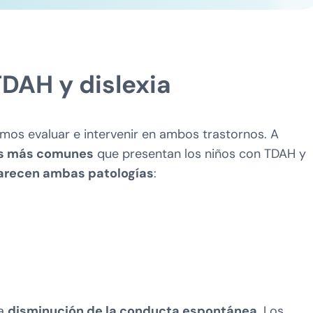
DAH y dislexia
os evaluar e intervenir en ambos trastornos. A
ts más comunes
que presentan los niños con TDAH y
arecen ambas patologías
:
la
disminución de la conducta espontánea
. Los