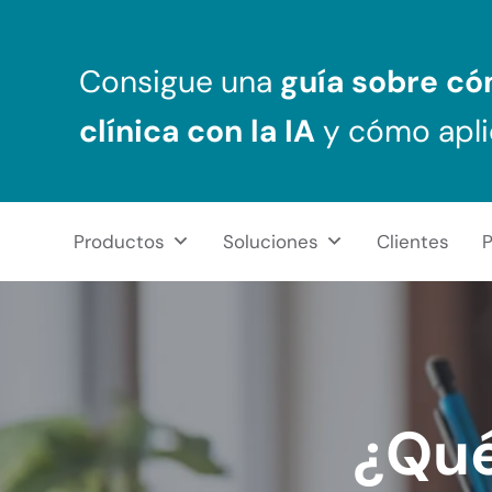
Saltar al contenido principal
Skip to header right navigation
Skip to after header navigation
Skip to site footer
Consigue una
guía sobre c
clínica
con la IA
y cómo apli
Productos
Soluciones
Clientes
P
NeuronUP
REHABILITACIÓN COGNITIVA PROFESIONAL
¿Qué