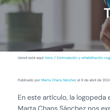
T
Usted está aquí:
Inicio
/
Estimulación y rehabilitación cog
Publicado por
Marta Chans Sánchez
el 9 de abril de 202
En este artículo, la logopeda
Marta Chans Sánchez nos ex