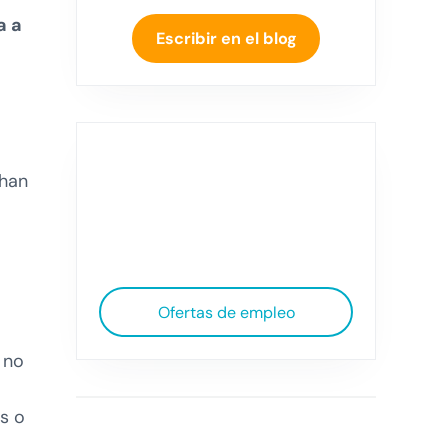
a a
Escribir en el blog
 han
Ofertas de empleo
 no
s o