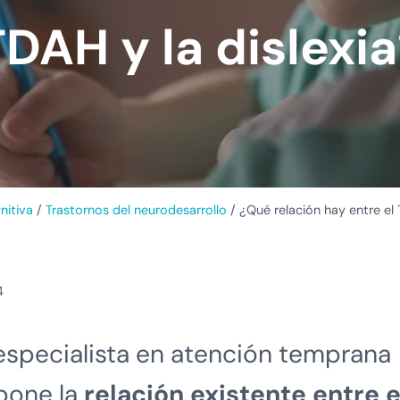
DAH y la dislexi
nitiva
/
Trastornos del neurodesarrollo
/
¿Qué relación hay entre el 
4
 especialista en atención temprana
pone la
relación existente entre e