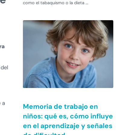
como el tabaquismo o la dieta …
ra
 del
 a
Memoria de trabajo en
niños: qué es, cómo influye
en el aprendizaje y señales