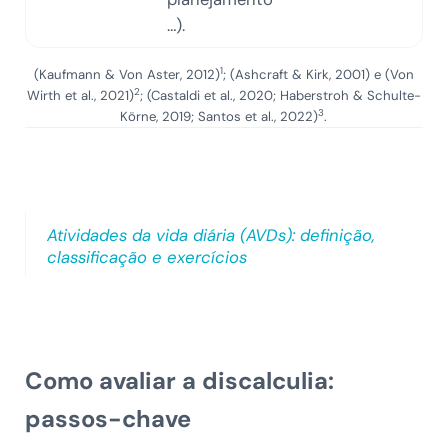
…).
1
(Kaufmann & Von Aster, 2012)
; (Ashcraft & Kirk, 2001) e (Von
2
Wirth et al., 2021)
; (Castaldi et al., 2020; Haberstroh & Schulte-
3
Körne, 2019; Santos et al., 2022)
.
Atividades da vida diária (AVDs): definição,
classificação e exercícios
Como avaliar a discalculia:
passos-chave