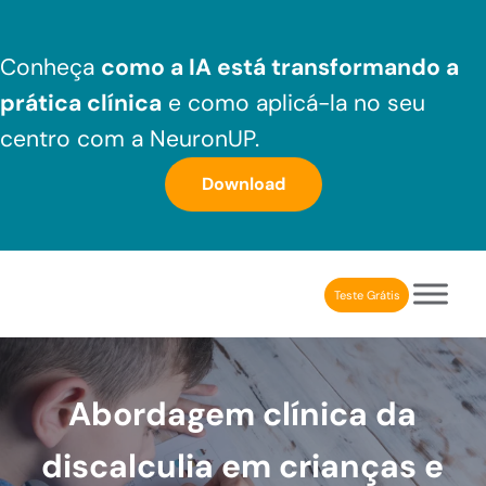
Skip to main content
Skip to header right navigation
Skip to after header navigation
Skip to site footer
Conheça
como a IA está transformando a
prática clínica
e como aplicá-la no seu
centro com a NeuronUP.
Download
Teste Grátis
NeuronUP Brasil
Aplicativo de estimulação cognitiva para profissionais
Abordagem clínica da
discalculia em crianças e