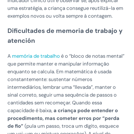
indicador clínico útil é observar se, após explicar
uma estratégia, a criança consegue reutilizá-la em
exemplos novos ou volta sempre à contagem.
Dificultades de memoria de trabajo y
atención
A
memória de trabalho
é o “bloco de notas mental”
que permite manter e manipular informação
enquanto se calcula. Em matemática é usada
constantemente: sustentar números
intermediários, lembrar uma “llevada”, manter o
sinal correto, seguir uma sequência de passos o
cantidades sem recomeçar. Quando essa
capacidade é baixa,
a criança pode entender o
procedimento, mas cometer erros por “perda
de fio”
(pula um passo, troca um dígito, esquece
um vai-um ou mistura operações). A nível de