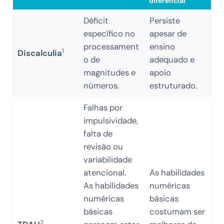
diferencial
Déficit
Persiste
específico no
apesar de
processament
ensino
1
Discalculia
o de
adequado e
magnitudes e
apoio
números.
estruturado.
Falhas por
impulsividade,
falta de
revisão ou
variabilidade
atencional.
As habilidades
As habilidades
numéricas
numéricas
básicas
básicas
costumam ser
2