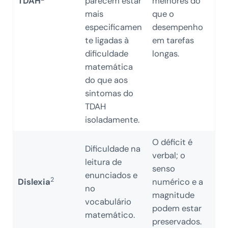
TDAH
parecem estar
melhores do
mais
que o
especificamen
desempenho
te ligadas à
em tarefas
dificuldade
longas.
matemática
do que aos
sintomas do
TDAH
isoladamente.
O déficit é
Dificuldade na
verbal; o
leitura de
senso
enunciados e
2
Dislexia
numérico e a
no
magnitude
vocabulário
podem estar
matemático.
preservados.