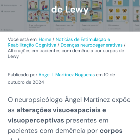
de Lewy
Você está em:
Home
/
Notícias de Estimulação e
Reabilitação Cognitiva
/
Doenças neurodegenerativas
/
Alterações em pacientes com demência por corpos de
Lewy
Publicado por
Angel L Martinez Nogueras
em 10 de
outubro de 2024
O neuropsicólogo Ángel Martínez expõe
as
alterações visuoespaciais e
visuoperceptivas
presentes em
pacientes com demência por
corpos