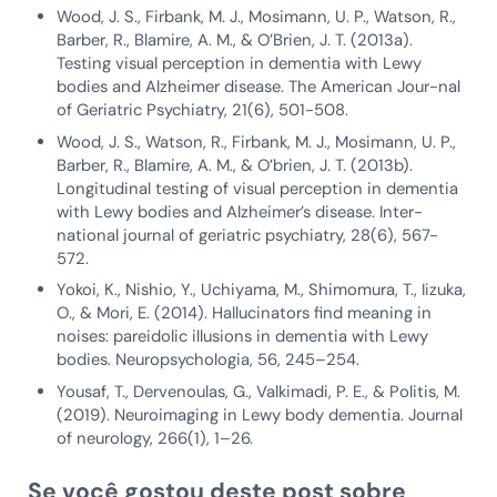
Wood, J. S., Firbank, M. J., Mosimann, U. P., Watson, R.,
Barber, R., Blamire, A. M., & O’Brien, J. T. (2013a).
Testing visual perception in dementia with Lewy
bodies and Alzheimer disease. The American Jour-nal
of Geriatric Psychiatry, 21(6), 501-508.
Wood, J. S., Watson, R., Firbank, M. J., Mosimann, U. P.,
Barber, R., Blamire, A. M., & O’brien, J. T. (2013b).
Longitudinal testing of visual perception in dementia
with Lewy bodies and Alzheimer’s disease. Inter-
national journal of geriatric psychiatry, 28(6), 567-
572.
Yokoi, K., Nishio, Y., Uchiyama, M., Shimomura, T., Iizuka,
O., & Mori, E. (2014). Hallucinators find meaning in
noises: pareidolic illusions in dementia with Lewy
bodies. Neuropsychologia, 56, 245–254.
Yousaf, T., Dervenoulas, G., Valkimadi, P. E., & Politis, M.
(2019). Neuroimaging in Lewy body dementia. Journal
of neurology, 266(1), 1–26.
Se você gostou deste post sobre