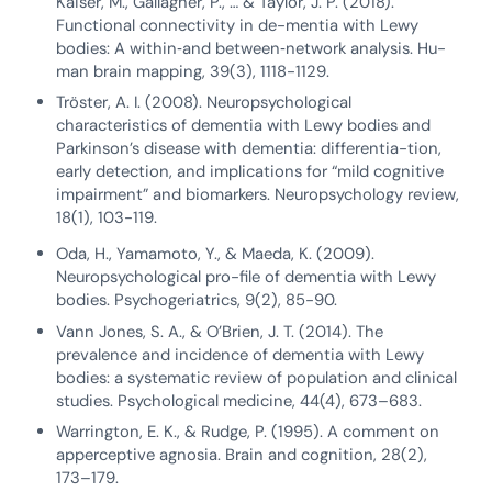
Kaiser, M., Gallagher, P., … & Taylor, J. P. (2018).
Functional connectivity in de-mentia with Lewy
bodies: A within‐and between‐network analysis. Hu-
man brain mapping, 39(3), 1118-1129.
Tröster, A. I. (2008). Neuropsychological
characteristics of dementia with Lewy bodies and
Parkinson’s disease with dementia: differentia-tion,
early detection, and implications for “mild cognitive
impairment” and biomarkers. Neuropsychology review,
18(1), 103-119.
Oda, H., Yamamoto, Y., & Maeda, K. (2009).
Neuropsychological pro-file of dementia with Lewy
bodies. Psychogeriatrics, 9(2), 85-90.
Vann Jones, S. A., & O’Brien, J. T. (2014). The
prevalence and incidence of dementia with Lewy
bodies: a systematic review of population and clinical
studies. Psychological medicine, 44(4), 673–683.
Warrington, E. K., & Rudge, P. (1995). A comment on
apperceptive agnosia. Brain and cognition, 28(2),
173–179.