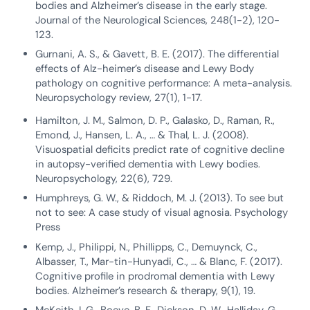
bodies and Alzheimer’s disease in the early stage.
Journal of the Neurological Sciences, 248(1-2), 120-
123.
Gurnani, A. S., & Gavett, B. E. (2017). The differential
effects of Alz-heimer’s disease and Lewy Body
pathology on cognitive performance: A meta-analysis.
Neuropsychology review, 27(1), 1-17.
Hamilton, J. M., Salmon, D. P., Galasko, D., Raman, R.,
Emond, J., Hansen, L. A., … & Thal, L. J. (2008).
Visuospatial deficits predict rate of cognitive decline
in autopsy-verified dementia with Lewy bodies.
Neuropsychology, 22(6), 729.
Humphreys, G. W., & Riddoch, M. J. (2013). To see but
not to see: A case study of visual agnosia. Psychology
Press
Kemp, J., Philippi, N., Phillipps, C., Demuynck, C.,
Albasser, T., Mar-tin-Hunyadi, C., … & Blanc, F. (2017).
Cognitive profile in prodromal dementia with Lewy
bodies. Alzheimer’s research & therapy, 9(1), 19.