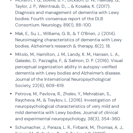
McKeith, I. G., Boeve, B. F., Dickson, D. W., Halliday, G.,
Taylor, J. P., Weintraub, D., … & Kosaka, K. (2017).
Diagnosis and management of dementia with Lewy
bodies: Fourth consensus report of the DLB
Consortium. Neurology, 89(1), 88-100.
Mak, E., Su, L., Williams, G. B., & T O’Brien, J. (2014).
Neuroimaging characteristics of dementia with Lewy
bodies. Alzheimer’s research & therapy, 6(2), 18.
Mitolo, M., Hamilton, J. M., Landy, K. M., Hansen, L. A.,
Galasko, D., Pazzaglia, F., & Salmon, D. P. (2016). Visual
perceptual organization ability in autopsy-verified
dementia with Lewy bodies and Alzheimer’s disease.
Journal of the International Neuropsychological
Society, 22(6), 609-619.
Petrova, M., Pavlova, R., Zhelev, Y., Mehrabian, S.,
Raycheva, M., & Traykov, L. (2016). Investigation of
neuropsychological characteristics of very mild and
mild dementia with Lewy bodies. Journal of clinical
and experimental neuropsychology, 38(3), 354-360.
Schumacher, J., Peraza, L. R., Firbank, M., Thomas, A. J.,