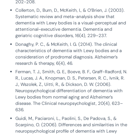
202-208.
Collerton, D., Burn, D., McKeith, I., & O’Brien, J. (2003).
Systematic review and meta-analysis show that
dementia with Lewy bodies is a visual-perceptual and
attentional-executive dementia. Dementia and
geriatric cognitive disorders, 16(4), 229–237.
Donaghy, P. C., & McKeith, I. G. (2014). The clinical
characteristics of dementia with Lewy bodies and a
consideration of prodromal diagnosis. Alzheimer’s
research & therapy, 6(4), 46.
Ferman, T. J., Smith, G. E., Boeve, B. F., Graff-Radford, N.
R., Lucas, J. A., Knopman, D. S., Petersen, R. C., Ivnik, R.
J., Wszolek, Z., Uitti, R., & Dickson, D. W. (2006).
Neuropsychological differentiation of dementia with
Lewy bodies from normal aging and Alzheimer’s
disease. The Clinical neuropsychologist, 20(4), 623–
636.
Guidi, M., Paciaroni, L., Paolini, S., De Padova, S., &
Scarpino, O. (2006). Differences and similarities in the
neuropsychological profile of dementia with Lewy