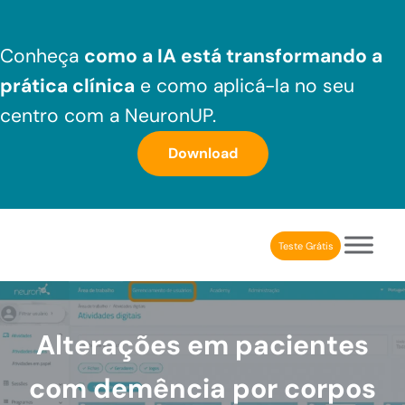
Skip to main content
Skip to header right navigation
Skip to after header navigation
Skip to site footer
Conheça
como a IA está transformando a
prática clínica
e como aplicá-la no seu
centro com a NeuronUP.
Download
Teste Grátis
NeuronUP Brasil
Aplicativo de estimulação cognitiva para profissionais
Alterações em pacientes
com demência por corpos