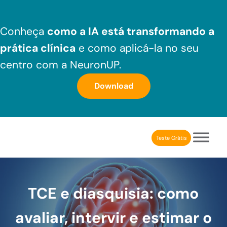
Skip to main content
Skip to header right navigation
Skip to after header navigation
Skip to site footer
Conheça
como a IA está transformando a
prática clínica
e como aplicá-la no seu
centro com a NeuronUP.
Download
Teste Grátis
NeuronUP Brasil
Aplicativo de estimulação cognitiva para profissionais
TCE e diasquisia: como
avaliar, intervir e estimar o