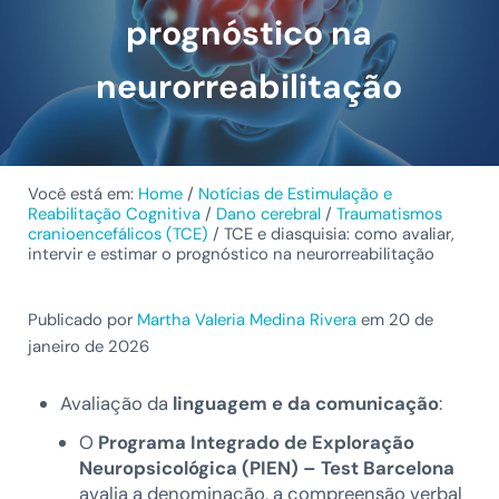
prognóstico na
neurorreabilitação
Você está em:
Home
/
Notícias de Estimulação e
Reabilitação Cognitiva
/
Dano cerebral
/
Traumatismos
cranioencefálicos (TCE)
/
TCE e diasquisia: como avaliar,
intervir e estimar o prognóstico na neurorreabilitação
Publicado por
Martha Valeria Medina Rivera
em 20 de
janeiro de 2026
Avaliação da
linguagem e da comunicação
:
O
Programa Integrado de Exploração
Neuropsicológica (PIEN) – Test Barcelona
avalia a denominação, a compreensão verbal