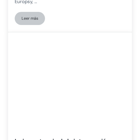
Europsy, …
Leer más
Lecturas recomendadas sobre trastornos del espectro autis