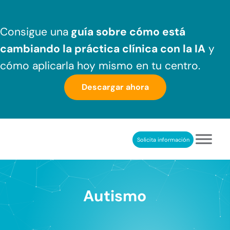
Saltar al contenido principal
Skip to header right navigation
Skip to after header navigation
Skip to site footer
Consigue una
guía sobre cómo
está
cambiando la práctica clínica
con la IA
y
cómo aplicarla hoy mismo en tu centro.
Descargar ahora
Solicita información
NeuronUP
REHABILITACIÓN COGNITIVA PROFESIONAL
Autismo