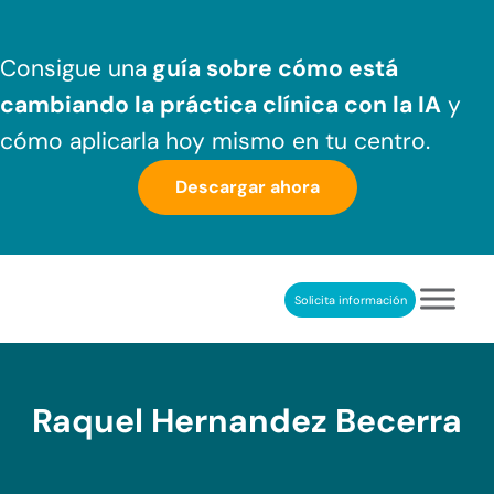
Saltar al contenido principal
Skip to header right navigation
Skip to after header navigation
Skip to site footer
Consigue una
guía sobre cómo
está
cambiando la práctica clínica
con la IA
y
cómo aplicarla hoy mismo en tu centro.
Descargar ahora
Solicita información
NeuronUP
REHABILITACIÓN COGNITIVA PROFESIONAL
Raquel Hernandez Becerra