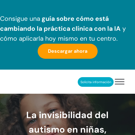
Saltar al contenido principal
Skip to header right navigation
Skip to after header navigation
Skip to site footer
Consigue una
guía sobre cómo
está
cambiando la práctica clínica
con la IA
y
cómo aplicarla hoy mismo en tu centro.
Descargar ahora
Solicita información
NeuronUP
REHABILITACIÓN COGNITIVA PROFESIONAL
La invisibilidad del
autismo en niñas,