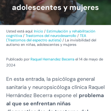
adolescentes y mujeres
Usted está aquí:
Inicio
/
Estimulación y rehabilitación
cognitiva
/
Trastornos del neurodesarrollo
/
TEA
(Trastornos del espectro autista)
/
La invisibilidad del
autismo en niñas, adolescentes y mujeres
Publicado por
Raquel Hernandez Becerra
el 14 de mayo de
2024
En esta entrada, la psicóloga general
sanitaria y neuropsicóloga clínica Raquel
Hernández Becerra expone el
problema
al que se enfrentan niñas