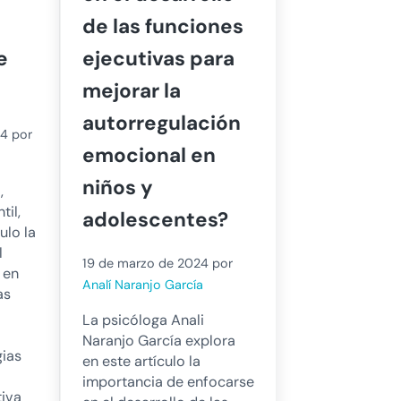
de las funciones
e
ejecutivas para
mejorar la
autorregulación
24
por
emocional en
niños y
,
til,
adolescentes?
ulo la
l
19 de marzo de 2024
por
 en
Analí Naranjo García
as
La psicóloga Anali
Naranjo García explora
gias
en este artículo la
importancia de enfocarse
tiva