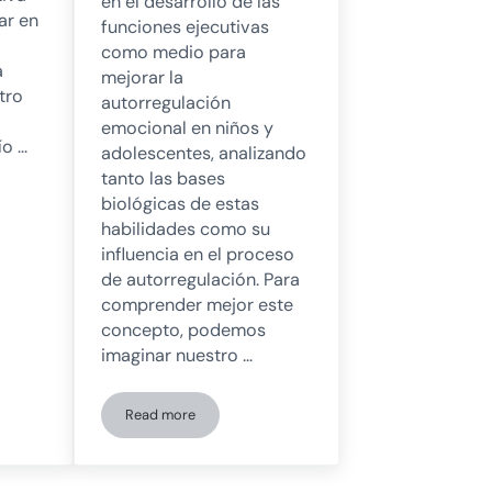
en el desarrollo de las
ar en
funciones ejecutivas
como medio para
a
mejorar la
tro
autorregulación
emocional en niños y
ío …
adolescentes, analizando
tanto las bases
biológicas de estas
habilidades como su
influencia en el proceso
de autorregulación. Para
comprender mejor este
concepto, podemos
imaginar nuestro …
Read more
e la condición del espectro autista y la dislexia: prevalencia y estrategias de
¿Por qué debemos trabajar principalmente en el desa