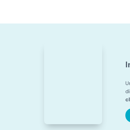
I
U
d
c