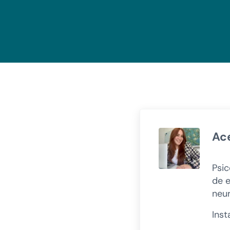
Ac
Psic
de e
neur
Ins