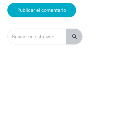
Buscar en esta web
Sidebar
Submit search