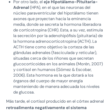
Por otro lado, el
eje Hipotálamo-Pituitaria-
Adrenal
(HPA), en el que las neuronas del
núcleo paraventricular del hipotálamo tienen
axones que proyectan hacia la eminencia
media, donde se secreta la hormona liberadora
de corticotropina (CHR). Esta, a su vez, estimula
la secreción por la adenohipófisis (pituitaria) de
la hormona adrenocorticotropina (ACTH). La
ACTH tiene como objetivo la corteza de las
glándulas adrenales (fasciculada y reticular),
situadas cerca de los riñones que secretan
glucocorticoides en los animales (Morén, 2007)
y cortisol en humanos (Gómez & Escobar,
2006). Esta hormona es la que dotará a los
órganos del cuerpo de mayor energía
manteniendo de manera adecuada los niveles
de glucosa.
Más tarde, el cortisol producido en el córtex adrenal
retroalimenta negativamente el sistema