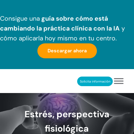
Saltar al contenido principal
Skip to header right navigation
Skip to after header navigation
Skip to site footer
Consigue una
guía sobre cómo
está
cambiando la práctica clínica
con la IA
y
cómo aplicarla hoy mismo en tu centro.
Descargar ahora
Solicita información
NeuronUP
REHABILITACIÓN COGNITIVA PROFESIONAL
Estrés, perspectiva
fisiológica